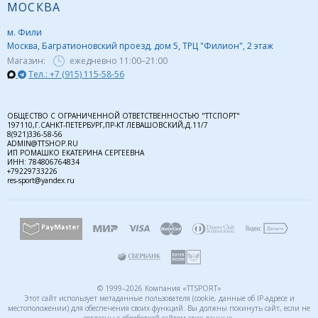
МОСКВА
м. Фили
Москва, Багратионовский проезд, дом 5, ТРЦ "Филион", 2 этаж
Магазин:
ежедневно
11:00–21:00
Тел.: +7 (915) 115-58-56
ОБЩЕСТВО С ОГРАНИЧЕННОЙ ОТВЕТСТВЕННОСТЬЮ "ТТСПОРТ"
197110,Г.САНКТ-ПЕТЕРБУРГ,ПР-КТ ЛЕВАШОВСКИЙ,Д.11/7
8(921)336-58-56
ADMIN@TTSHOP.RU
ИП РОМАШКО ЕКАТЕРИНА СЕРГЕЕВНА
ИНН: 784806764834
+79229733226
res-sport@yandex.ru
© 1999–2026 Компания «TTSPORT»
Этот сайт использует метаданные пользователя (cookie, данные об IP-адресе и
местоположении) для обеспечения своих функций. Вы должны покинуть сайт, если не