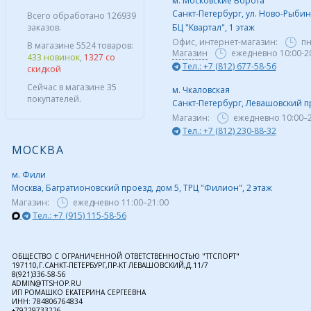
м. Московские Ворота
Санкт-Петербург, ул. Ново-Рыбинс
Всего обработано 126939
заказов.
БЦ "Квартал", 1 этаж
Офис, интернет-магазин:
пн
В магазине 5524 товаров:
Магазин
ежедневно 10:00-2
433 новинок
,
1327 со
Тел.: +7 (812) 677-58-56
скидкой
Сейчас в магазине 35
м. Чкаловская
покупателей.
Санкт-Петербург, Левашовский пр,
Магазин:
ежедневно
10:00–
Тел.: +7 (812) 230-88-32
МОСКВА
м. Фили
Москва, Багратионовский проезд, дом 5, ТРЦ "Филион", 2 этаж
Магазин:
ежедневно
11:00–21:00
Тел.: +7 (915) 115-58-56
ОБЩЕСТВО С ОГРАНИЧЕННОЙ ОТВЕТСТВЕННОСТЬЮ "ТТСПОРТ"
197110,Г.САНКТ-ПЕТЕРБУРГ,ПР-КТ ЛЕВАШОВСКИЙ,Д.11/7
8(921)336-58-56
ADMIN@TTSHOP.RU
ИП РОМАШКО ЕКАТЕРИНА СЕРГЕЕВНА
ИНН: 784806764834
+79229733226