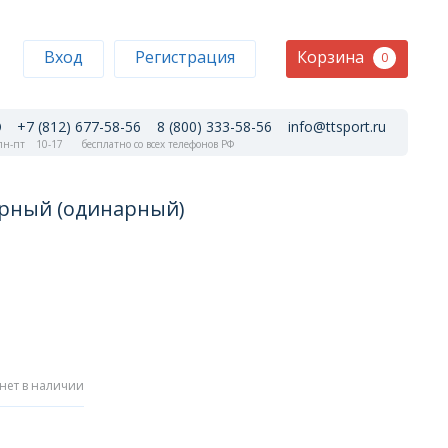
Корзина
Вход
Регистрация
0
+7 (812) 677-58-56
8 (800) 333-58-56
info@ttsport.ru
н-пт
10-17
бесплатно со всех телефонов РФ
ерный (одинарный)
нет в наличии