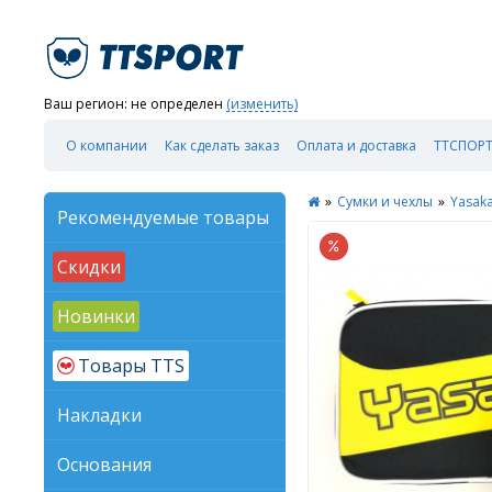
Ваш регион:
не определен
(изменить)
О компании
Как сделать заказ
Оплата и доставка
ТТСПОРТ
»
Сумки и чехлы
»
Yasak
Рекомендуемые товары
Скидки
Новинки
Товары TTS
Накладки
Основания