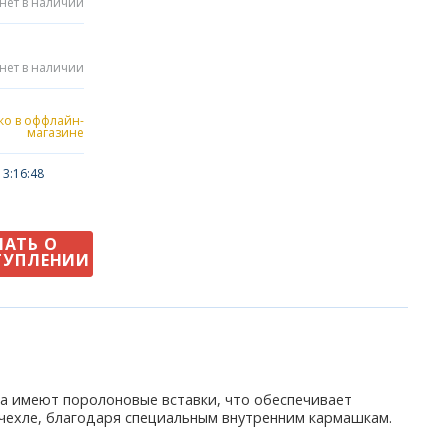
нет в наличии
нет в наличии
ько в оффлайн-
магазине
3:16:48
НАТЬ О
ТУПЛЕНИИ
хла имеют поролоновые вставки, что обеспечивает
чехле, благодаря специальным внутренним кармашкам.