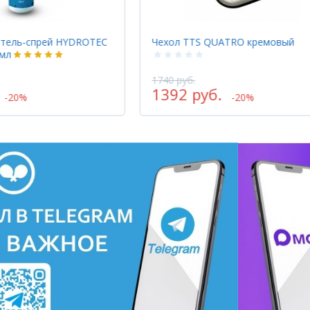
ль-спрей HYDROTEC
Чехол TTS QUATRO кремовый
л
1740 руб.
1392 руб.
-20%
-20%