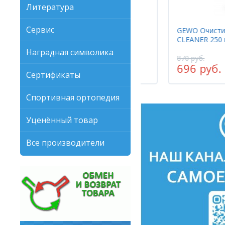
Литература
Сервис
Чехол GEWO MASTER одинарный
GEWO Очистите
черный синий
CLEANER 250 м
Наградная символика
1740 руб.
870 руб.
1218 руб.
696 руб.
-30%
Сертификаты
Спортивная ортопедия
Уценённый товар
Все производители