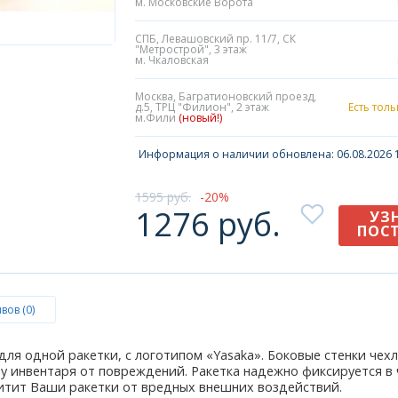
м. Московские Ворота
СПБ, Левашовский пр. 11/7, СК
"Метрострой", 3 этаж
м. Чкаловская
Москва, Багратионовский проезд,
д.5, ТРЦ "Филион", 2 этаж
Есть тол
м.Фили
(новый!)
Информация о наличии обновлена: 06.08.2026 1
1595 руб.
20
1276 руб.
УЗ
ПОС
вов (0)
для одной ракетки, с логотипом «Yasaka». Боковые стенки че
 инвентаря от повреждений. Ракетка надежно фиксируется в 
итит Ваши ракетки от вредных внешних воздействий.