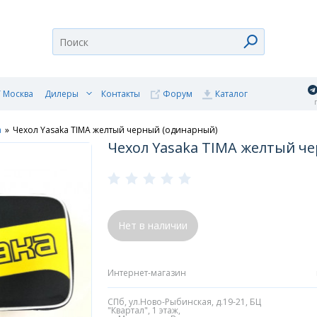
 Москва
Дилеры
Контакты
Форум
Каталог
п
a
»
Чехол Yasaka TIMA желтый черный (одинарный)
Чехол Yasaka TIMA желтый ч
Нет в наличии
Интернет-магазин
СПб, ул.Ново-Рыбинская, д.19-21, БЦ
"Квартал", 1 этаж,