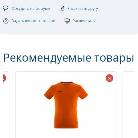
Материал: 100% Полиэстер( Micro Dry Fit)
Обсудить на форуме
Рассказать другу
Цвет: черный, салатовый
Размеры: 128
Задать вопрос о товаре
Распечатать
Рекомендуемые товары