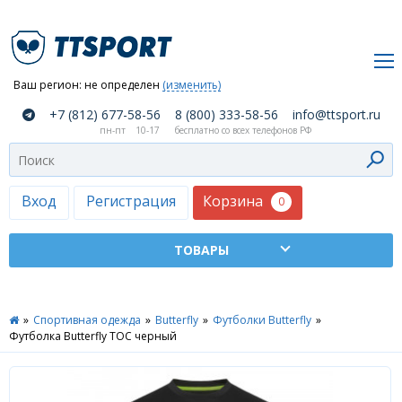
Ваш регион:
не определен
(изменить)
О
+7 (812) 677-58-56
8 (800) 333-58-56
info@ttsport.ru
компании
пн-пт
10-17
бесплатно со всех телефонов РФ
Как
сделать
заказ
Корзина
Вход
Регистрация
0
Оплата
и
доставка
ТТСПОРТ
»
Спортивная одежда
»
Butterfly
»
Футболки Butterfly
»
Москва
Футболка Butterfly TOC черный
Дилеры
Контакты