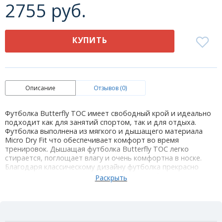
2755 руб.
КУПИТЬ
Описание
Отзывов (0)
Футболка Butterfly TOC имеет свободный крой и идеально
подходит как для занятий спортом, так и для отдыха.
Футболка выполнена из мягкого и дышащего материала
Micro Dry Fit что обеспечивает комфорт во время
тренировок. Дышащая футболка Butterfly TOC легко
стирается, поглощает влагу и очень комфортна в носке.
Благодаря классическому дизайну футболка прекрасно
сочетается с шортами и костюмами Butterfly. Футболка
выполнена в черном цвете с контрастным рукавом
салатового цвета, на груди располагается надпись Butterfly.
Спинка однотонная, что очень удобно для нанесения
принта.