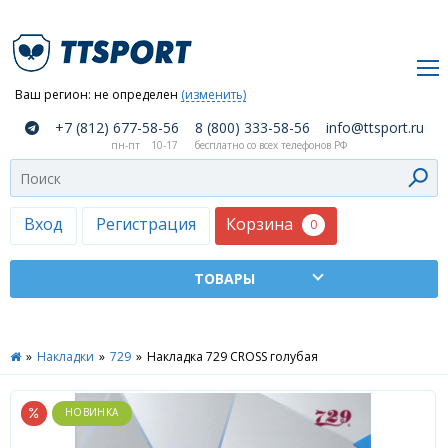
Ваш регион:
не определен
(изменить)
О
+7 (812) 677-58-56
8 (800) 333-58-56
info@ttsport.ru
компании
пн-пт
10-17
бесплатно со всех телефонов РФ
Как
сделать
заказ
Корзина
Вход
Регистрация
0
Оплата
и
доставка
ТТСПОРТ
»
Накладки
»
729
»
Накладка 729 CROSS голубая
Москва
Дилеры
Контакты