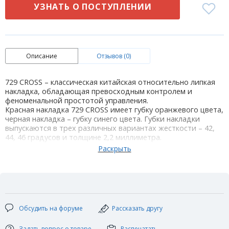
УЗНАТЬ О ПОСТУПЛЕНИИ
Описание
Отзывов (0)
729 CROSS – классическая китайская относительно липкая
накладка, обладающая превосходным контролем и
феноменальной простотой управления.
Красная накладка 729 CROSS имеет губку оранжевого цвета,
черная накладка – губку синего цвета. Губки накладки
выпускаются в трех различных вариантах жесткости – 42,
44, 46 градусов и толщине 2,2 миллиметра.
В настоящее время 729 CROSS предлагается с самым
мягким вариантом жесткости губки – 42 градуса. Обладает
крайне демократичной ценой, что, наряду с простотой
управления, делает ее крайне привлекательной накладкой
в том числе для начинающих теннисистов.Накладка
обладает высокой скоростью и сильным вращением.
Позволяет легко начинать атаку. Подходит также для
Обсудить на форуме
Рассказать другу
быстрой атаки накатом и топспином. Накладка 729 CROSS
отличается прочностью и долговечностью.
Задать вопрос о товаре
Распечатать