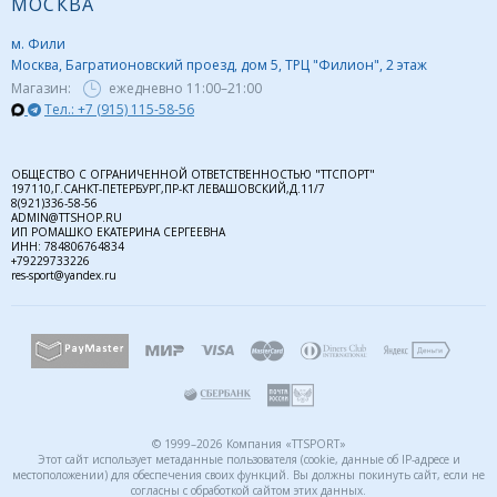
МОСКВА
м. Фили
Москва, Багратионовский проезд, дом 5, ТРЦ "Филион", 2 этаж
Магазин:
ежедневно
11:00–21:00
Тел.: +7 (915) 115-58-56
ОБЩЕСТВО С ОГРАНИЧЕННОЙ ОТВЕТСТВЕННОСТЬЮ "ТТСПОРТ"
197110,Г.САНКТ-ПЕТЕРБУРГ,ПР-КТ ЛЕВАШОВСКИЙ,Д.11/7
8(921)336-58-56
ADMIN@TTSHOP.RU
ИП РОМАШКО ЕКАТЕРИНА СЕРГЕЕВНА
ИНН: 784806764834
+79229733226
res-sport@yandex.ru
© 1999–2026 Компания «TTSPORT»
Этот сайт использует метаданные пользователя (cookie, данные об IP-адресе и
местоположении) для обеспечения своих функций. Вы должны покинуть сайт, если не
согласны с обработкой сайтом этих данных.