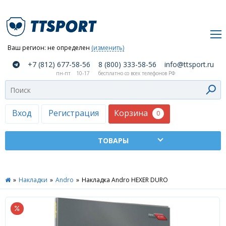
Ваш регион:
не определен
(изменить)
О
+7 (812) 677-58-56
8 (800) 333-58-56
info@ttsport.ru
компании
пн-пт
10-17
бесплатно со всех телефонов РФ
Как
сделать
заказ
Корзина
Вход
Регистрация
0
Оплата
и
доставка
ТТСПОРТ
»
Накладки
»
Andro
»
Накладка Andro HEXER DURO
Москва
Дилеры
Контакты