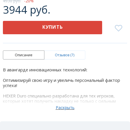
4930 руб.
20
3944 руб.
КУПИТЬ
Описание
Отзывов (7)
В авангарде инновационных технологий:
Оптимизируй свою игру и увеличь персональный фактор
успеха!
HEXER Duro специально разработана для тех игроков,
которые хотят получить накладку не только с сильным
вращением и высокой скоростью, но и с увеличенным
сроком службы. Верхний слой изготовленный из 100%
каучука в сочетании с губкой средней жесткости открывают
перед Вами доступ к широкому спектру ударов: липкий
верхний слой обеспечивает длительное время контакта