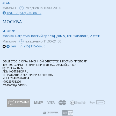
этаж
Магазин:
ежедневно
10:00–20:00
Тел.: +7 (812) 230-88-32
МОСКВА
м. Фили
Москва, Багратионовский проезд, дом 5, ТРЦ "Филион", 2 этаж
Магазин:
ежедневно
11:00–21:00
Тел.: +7 (915) 115-58-56
ОБЩЕСТВО С ОГРАНИЧЕННОЙ ОТВЕТСТВЕННОСТЬЮ "ТТСПОРТ"
197110,Г.САНКТ-ПЕТЕРБУРГ,ПР-КТ ЛЕВАШОВСКИЙ,Д.11/7
8(921)336-58-56
ADMIN@TTSHOP.RU
ИП РОМАШКО ЕКАТЕРИНА СЕРГЕЕВНА
ИНН: 784806764834
+79229733226
res-sport@yandex.ru