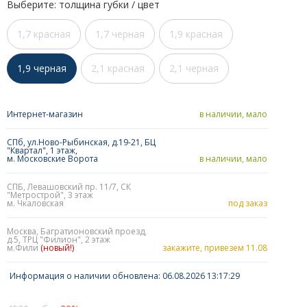
Выберите: толщина губки / цвет
1,7 красная
1,7 черная
1,9 красная
1,9 черная
2,1 красная
2,1 черная
Интернет-магазин
в наличии, мало
СПб, ул.Ново-Рыбинская, д.19-21, БЦ
"Квартал", 1 этаж,
м. Московские Ворота
в наличии, мало
СПБ, Левашовский пр. 11/7, СК
"Метрострой", 3 этаж
м. Чкаловская
под заказ
Москва, Багратионовский проезд,
д.5, ТРЦ "Филион", 2 этаж
м.Фили
(новый!)
закажите, привезем 11.08
Информация о наличии обновлена: 06.08.2026 13:17:29