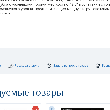
Губка с маленькими порами жесткостью 42,5° в сочетании с т
различного уровня, предпочитающих мощную игру топспинами
стики:
е
Рассказать другу
Задать вопрос о товаре
Расп
дуемые товары