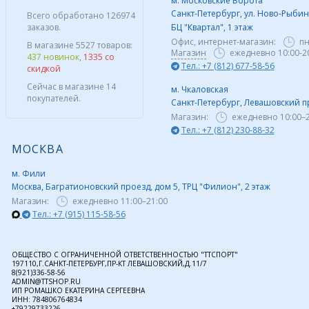
м. Московские Ворота
Санкт-Петербург, ул. Ново-Рыбинс
Всего обработано 126974
заказов.
БЦ "Квартал", 1 этаж
Офис, интернет-магазин:
пн
В магазине 5527 товаров:
Магазин
ежедневно 10:00-2
437 новинок
,
1335 со
Тел.: +7 (812) 677-58-56
скидкой
Сейчас в магазине 14
м. Чкаловская
покупателей.
Санкт-Петербург, Левашовский пр,
Магазин:
ежедневно
10:00–
Тел.: +7 (812) 230-88-32
МОСКВА
м. Фили
Москва, Багратионовский проезд, дом 5, ТРЦ "Филион", 2 этаж
Магазин:
ежедневно
11:00–21:00
Тел.: +7 (915) 115-58-56
ОБЩЕСТВО С ОГРАНИЧЕННОЙ ОТВЕТСТВЕННОСТЬЮ "ТТСПОРТ"
197110,Г.САНКТ-ПЕТЕРБУРГ,ПР-КТ ЛЕВАШОВСКИЙ,Д.11/7
8(921)336-58-56
ADMIN@TTSHOP.RU
ИП РОМАШКО ЕКАТЕРИНА СЕРГЕЕВНА
ИНН: 784806764834
+79229733226