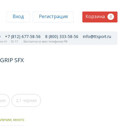
Корзина
Вход
Регистрация
0
+7 (812) 677-58-56
8 (800) 333-58-56
info@ttsport.ru
н-пт
10-17
бесплатно со всех телефонов РФ
GRIP SFX
ная
2,1 черная
аличии, много