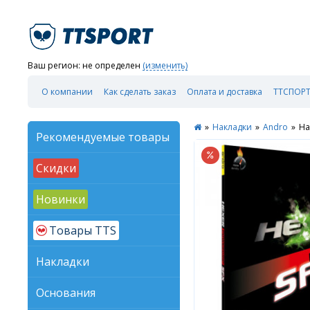
Ваш регион:
не определен
(изменить)
О компании
Как сделать заказ
Оплата и доставка
ТТСПОРТ
»
Накладки
»
Andro
»
На
Рекомендуемые товары
Скидки
Новинки
Товары TTS
Накладки
Основания