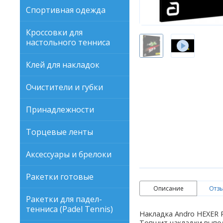
Спортивная одежда
Кроссовки для
настольного тенниса
Клей для накладок
Очистители и губки
Принадлежности
Торцевые ленты
Аксессуары и брелоки
Ракетки готовые
Описание
Отзы
Ракетки для падел-
тенниса (Padel Tennis)
Накладка Andro HEXER 
Топшит накладки выпол