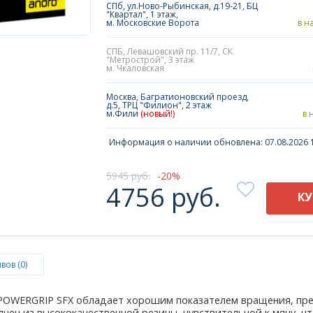
СПб, ул.Ново-Рыбинская, д.19-21, БЦ
"Квартал", 1 этаж,
м. Московские Ворота
в н
СПБ, Левашовский пр. 11/7, СК
"Метрострой", 3 этаж
м. Чкаловская
Москва, Багратионовский проезд,
д.5, ТРЦ "Филион", 2 этаж
м.Фили
(новый!)
в 
Информация о наличии обновлена: 07.08.2026 1
5945 руб.
20
4756 руб.
К
вов (0)
POWERGRIP SFX обладает хорошим показателем вращения, пре
нен из высококачественной резины, чувствительной к мячу, ч