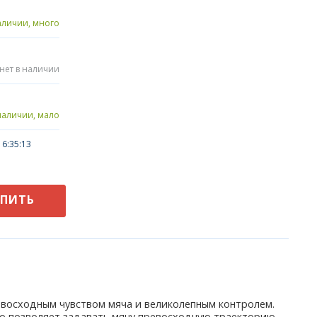
аличии, много
нет в наличии
наличии, мало
6:35:13
УПИТЬ
восходным чувством мяча и великолепным контролем.
то позволяет задавать мячу превосходную траекторию