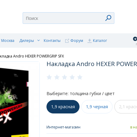
 Москва
Дилеры
Контакты
Форум
Каталог
п
кладка Andro HEXER POWERGRIP SFX
Накладка Andro HEXER POWER
Выберите: толщина губки / цвет
1,9 красная
1,9 черная
2,1 крас
Интернет-магазин
в н