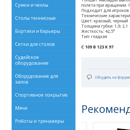
Сумки и чехлы
полета при вращении. 
Подходит для игроков 
Технические характери
Столы теннисные
Цвет: красный, черный
Толщина губки: 1,9; 2,1
Бортики и барьеры
Жесткость: 42,5°
Тип: гладкая
Сетки для столов
С 109 В 123 K 97
Судейское
оборудование
Оборудование для
Обсудить на форум
залов
Спортивное покрытие
Рекомен
Мячи
Роботы и тренажеры