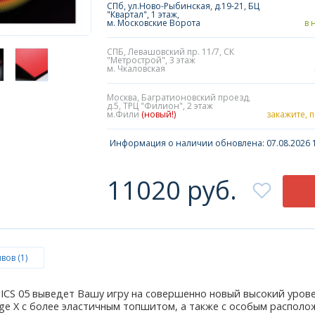
СПб, ул.Ново-Рыбинская, д.19-21, БЦ
"Квартал", 1 этаж,
м. Московские Ворота
в 
СПБ, Левашовский пр. 11/7, СК
"Метрострой", 3 этаж
м. Чкаловская
Москва, Багратионовский проезд,
д.5, ТРЦ "Филион", 2 этаж
м.Фили
(новый!)
закажите, 
Информация о наличии обновлена: 07.08.2026 1
11020 руб.
вов (1)
GNICS 05 выведет Вашу игру на совершенно новый высокий уров
nge X с более эластичным топшитом, а также с особым распол