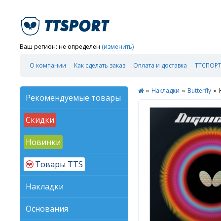
Ваш регион:
не определен
(изменить)
О компании
Как сделать заказ
Оплата и доставка
ТТСПОРТ
»
Накладки
»
Butterfly
»
Рекомендуемые товары
Скидки
Новинки
Товары TTS
Накладки
Основания