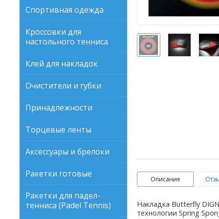
Спортивная одежда
Кроссовки для
настольного тенниса
Клей для накладок
Очистители и губки
Принадлежности
Торцевые ленты
Аксессуары и брелоки
Ракетки готовые
Описание
Отзы
Ракетки для падел-
Накладка Butterfly DI
тенниса (Padel Tennis)
технологии Spring Spo