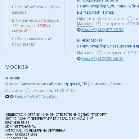
м. Московские Ворота
Санкт-Петербург, ул. Ново-Рыбинс
Всего обработано 126971
заказов.
БЦ "Квартал", 1 этаж
Офис, интернет-магазин:
пн
В магазине 5527 товаров:
Магазин
ежедневно 10:00-2
437 новинок
,
1335 со
Тел.: +7 (812) 677-58-56
скидкой
Сейчас в магазине 42
м. Чкаловская
покупателей.
Санкт-Петербург, Левашовский пр,
Магазин:
ежедневно
10:00–
Тел.: +7 (812) 230-88-32
МОСКВА
м. Фили
Москва, Багратионовский проезд, дом 5, ТРЦ "Филион", 2 этаж
Магазин:
ежедневно
11:00–21:00
Тел.: +7 (915) 115-58-56
ОБЩЕСТВО С ОГРАНИЧЕННОЙ ОТВЕТСТВЕННОСТЬЮ "ТТСПОРТ"
197110,Г.САНКТ-ПЕТЕРБУРГ,ПР-КТ ЛЕВАШОВСКИЙ,Д.11/7
8(921)336-58-56
ADMIN@TTSHOP.RU
ИП РОМАШКО ЕКАТЕРИНА СЕРГЕЕВНА
ИНН: 784806764834
+79229733226