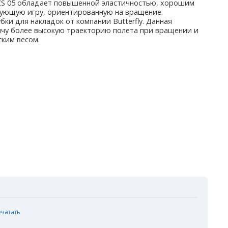
NICS 05 обладает повышенной эластичностью, хорошим
ующую игру, ориентированную на вращение.
ки для накладок от компании Butterfly. Данная
мячу более высокую траекторию полета при вращении и
гким весом.
ечатать