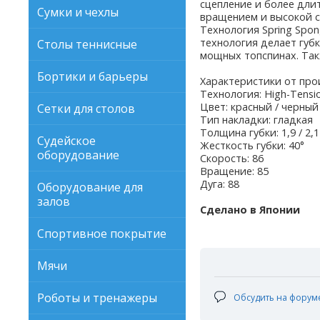
сцепление и более дли
Сумки и чехлы
вращением и высокой с
Технология Spring Spon
технология делает губ
Столы теннисные
мощных топспинах. Так
Бортики и барьеры
Характеристики от про
Технология: High-Tensio
Цвет: красный / черный
Сетки для столов
Тип накладки: гладкая
Толщина губки: 1,9 / 2,1
Судейское
Жесткость губки: 40°
оборудование
Скорость: 86
Вращение: 85
Дуга: 88
Оборудование для
залов
Сделано в Японии
Спортивное покрытие
Мячи
Роботы и тренажеры
Обсудить на форум