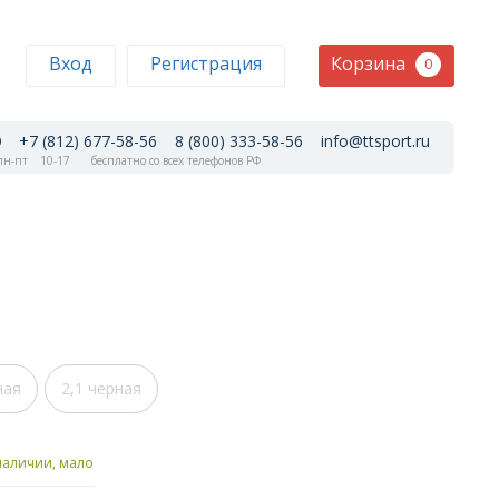
Корзина
Вход
Регистрация
0
+7 (812) 677-58-56
8 (800) 333-58-56
info@ttsport.ru
н-пт
10-17
бесплатно со всех телефонов РФ
ная
2,1 черная
наличии, мало