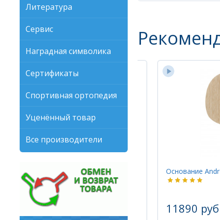
Литература
Сервис
Рекомен
Наградная символика
Сертификаты
Спортивная ортопедия
Уценённый товар
Все производители
Основание Andro TREIBER CO OFF/S
Накладка Andro
5945 руб.
11890 руб.
4756 руб.