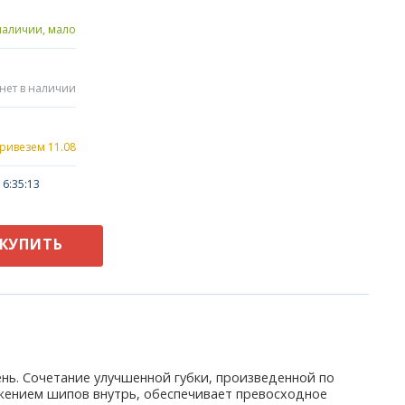
наличии, мало
нет в наличии
привезем 11.08
6:35:13
КУПИТЬ
ень. Сочетание улучшенной губки, произведенной по
ожением шипов внутрь, обеспечивает превосходное