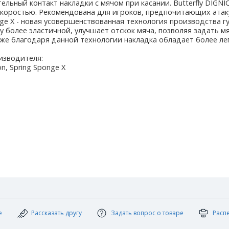
тельный контакт накладки с мячом при касании. Butterfly DIG
коростью. Рекомендована для игроков, предпочитающих атак
ge X - новая усовершенствованная технология производства губ
ку более эластичной, улучшает отскок мяча, позволяя задать 
же благодаря данной технологии накладка обладает более ле
изводителя:
n, Spring Sponge X
е
Рассказать другу
Задать вопрос о товаре
Расп