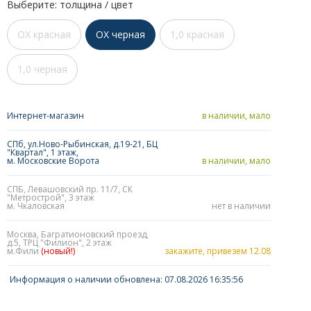
Выберите: толщина / цвет
OX красная
OX черная
1,0 красная
1,0 черная
Интернет-магазин
в наличии, мало
СПб, ул.Ново-Рыбинская, д.19-21, БЦ
"Квартал", 1 этаж,
м. Московские Ворота
в наличии, мало
СПБ, Левашовский пр. 11/7, СК
"Метрострой", 3 этаж
м. Чкаловская
нет в наличии
Москва, Багратионовский проезд,
д.5, ТРЦ "Филион", 2 этаж
м.Фили
(новый!)
закажите, привезем 12.08
Информация о наличии обновлена: 07.08.2026 16:35:56