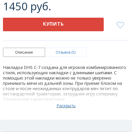
1450 руб.
КУПИТЬ
Описание
Отзывов (5)
Накладка DHS C-7 создана для игроков комбинированного
стиля, использующих накладки с длинными шипами. С
помощью этой накладки можно не только уверенно
принимать мячи из дальней зоны. При приеме блоком на
столе и после неожиданных контрударов мяч летит по
нестандартной траектории, затрудняя игру сопернику.
Технические характеристики:
Цвет: красный /черный
Толщина губки: ОХ / 1,0 /1,2мм
Жесткость: hard
Тип накладки: длинные шипы