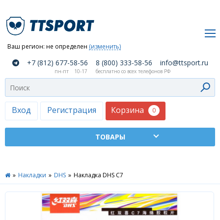
Ваш регион:
не определен
(изменить)
О
+7 (812) 677-58-56
8 (800) 333-58-56
info@ttsport.ru
компании
пн-пт
10-17
бесплатно со всех телефонов РФ
Как
сделать
заказ
Корзина
Вход
Регистрация
0
Оплата
и
доставка
ТТСПОРТ
»
Накладки
»
DHS
»
Накладка DHS C7
Москва
Дилеры
Контакты