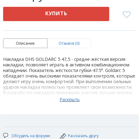
КУПИТЬ
Описание
Отзывов (0)
Накладка DHS GOLDARC 5 47,5 - средне-жёсткая версия
накладки, позволяет играть в активном комбинационном
нападении. Показатель жёсткости губки-47.5°. Goldarc 5
обладает очень высокими показателями контроля, которые
делают игру очень комфортной. При выполнении сильных
ударов накладка полностью проявляет свои возможности.
В разработке накладки принимали участие лучшие игроки
фирмы DHS Ма Лонг и Ван Лицинь.
Накладка разрабатывалась с учётом использования нового
пластикового мяча 40+.
Технические характеристики:
Цвет: красный / черный
Толщина губки: max
Обсудить на форуме
Рассказать другу
Жесткость губки: 47,5°