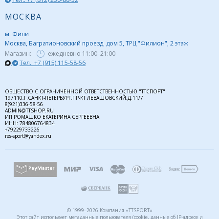
МОСКВА
м. Фили
Москва, Багратионовский проезд, дом 5, ТРЦ "Филион", 2 этаж
Магазин:
ежедневно
11:00–21:00
Тел.: +7 (915) 115-58-56
ОБЩЕСТВО С ОГРАНИЧЕННОЙ ОТВЕТСТВЕННОСТЬЮ "ТТСПОРТ"
197110,Г.САНКТ-ПЕТЕРБУРГ,ПР-КТ ЛЕВАШОВСКИЙ,Д.11/7
8(921)336-58-56
ADMIN@TTSHOP.RU
ИП РОМАШКО ЕКАТЕРИНА СЕРГЕЕВНА
ИНН: 784806764834
+79229733226
res-sport@yandex.ru
© 1999–2026 Компания «TTSPORT»
Этот сайт использует метаданные пользователя (cookie, данные об IP-адресе и