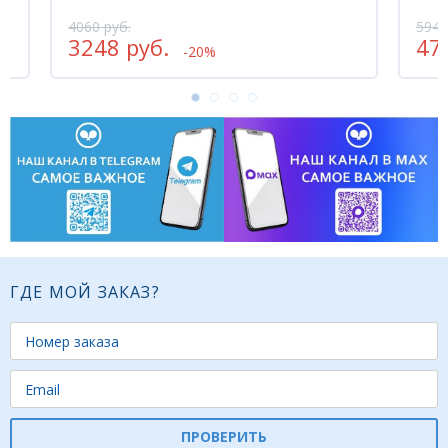
4060 руб.
5945
3248 руб.
47
-20%
ГДЕ МОЙ ЗАКАЗ?
ПРОВЕРИТЬ