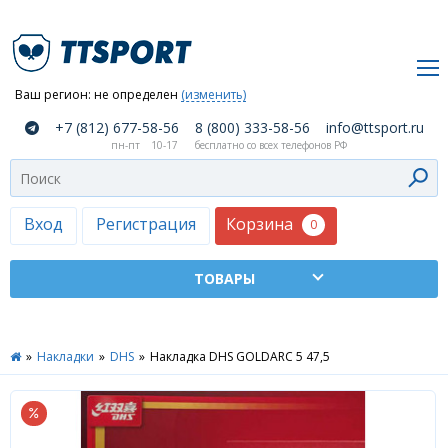
Ваш регион:
не определен
(изменить)
О
+7 (812) 677-58-56
8 (800) 333-58-56
info@ttsport.ru
компании
пн-пт
10-17
бесплатно со всех телефонов РФ
Как
сделать
заказ
Корзина
Вход
Регистрация
0
Оплата
и
доставка
ТТСПОРТ
»
Накладки
»
DHS
»
Накладка DHS GOLDARC 5 47,5
Москва
Дилеры
Контакты