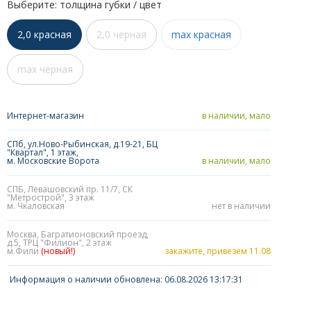
Выберите: толщина губки / цвет
2,0 красная
2,0 черная
max красная
max черная
Интернет-магазин
в наличии, мало
СПб, ул.Ново-Рыбинская, д.19-21, БЦ
"Квартал", 1 этаж,
м. Московские Ворота
в наличии, мало
СПБ, Левашовский пр. 11/7, СК
"Метрострой", 3 этаж
м. Чкаловская
нет в наличии
Москва, Багратионовский проезд,
д.5, ТРЦ "Филион", 2 этаж
м.Фили
(новый!)
закажите, привезем 11.08
Информация о наличии обновлена: 06.08.2026 13:17:31