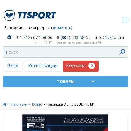
Ваш регион:
не определен
(изменить)
О
+7 (812) 677-58-56
8 (800) 333-58-56
info@ttsport.ru
компании
пн-пт
10-17
бесплатно со всех телефонов РФ
Как
сделать
заказ
Корзина
Вход
Регистрация
0
Оплата
и
доставка
ТТСПОРТ
»
Накладки
»
Donic
»
Накладка Donic BLUEFIRE M1
Москва
Дилеры
Контакты