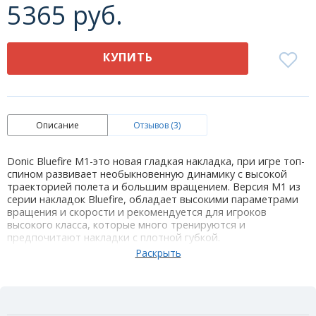
5365 руб.
КУПИТЬ
Описание
Отзывов (3)
Donic Bluefire M1-это новая гладкая накладка, при игре топ-
спином развивает необыкновенную динамику с высокой
траекторией полета и большим вращением. Версия M1 из
серии накладок Bluefire, обладает высокими параметрами
вращения и скорости и рекомендуется для игроков
высокого класса, которые много тренируются и
предпочитают накладки с плотной губкой.
"Blue fire" (Синий огонь) - название новой из трех накладок
компании Donic. Идеальное сочетание синей губки и
верхнего слоя, который обладает невероятно большим