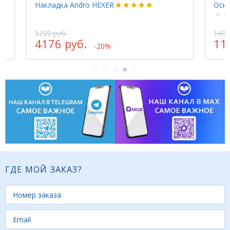
акладка Andro HEXER
Основание Ge
220 руб.
14355 руб.
4176 руб.
11484 руб
-20%
ГДЕ МОЙ ЗАКАЗ?