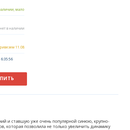
наличии, мало
нет в наличии
привезем 11.08
6:35:56
УПИТЬ
ний и ставшую уже очень популярной синюю, крупно-
в, которая позволила не только увеличить динамику