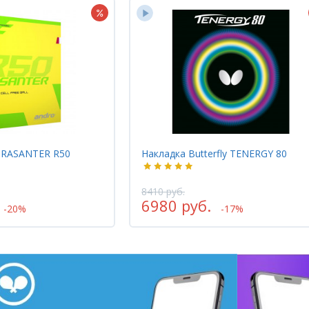
terfly TENERGY 80
Накладка Gewo NEXXUS EL PRO 
HARD
6235 руб.
.
4988 руб.
-17%
-20%