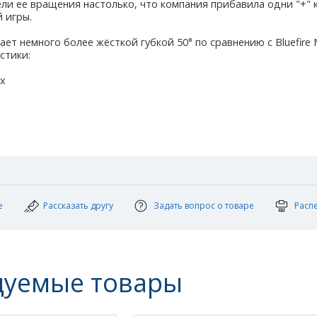
ели ее вращения настолько, что компания прибавила одни "+" 
 игры.
ает немного более жёсткой губкой 50° по сравнению с Bluefire 
стики:
ax
е
Рассказать другу
Задать вопрос о товаре
Расп
дуемые товары