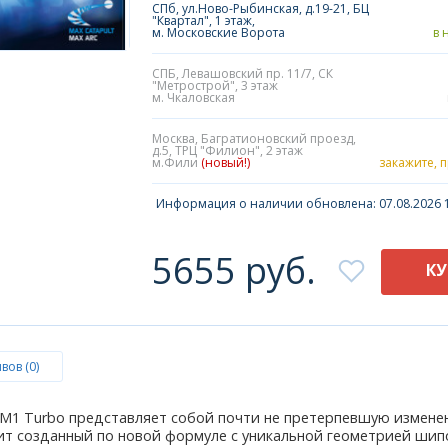
СПб, ул.Ново-Рыбинская, д.19-21, БЦ
"Квартал", 1 этаж,
м. Московские Ворота
в 
СПБ, Левашовский пр. 11/7, СК
"Метрострой", 3 этаж
м. Чкаловская
Москва, Багратионовский проезд,
д.5, ТРЦ "Филион", 2 этаж
м.Фили
(новый!)
закажите, 
Информация о наличии обновлена: 07.08.2026 1
5655 руб.
К
вов (0)
re M1 Turbo представляет собой почти не претерпевшую измене
ит созданный по новой формуле с уникальной геометрией шипо