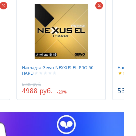
50
Накладка Donic BLUEFIRE M2
Основ
5365 руб.
870