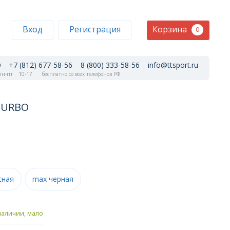
Корзина
Вход
Регистрация
0
+7 (812) 677-58-56
8 (800) 333-58-56
info@ttsport.ru
н-пт
10-17
бесплатно со всех телефонов РФ
 TURBO
сная
max черная
наличии, мало