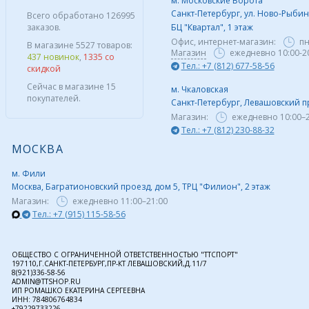
м. Московские Ворота
Санкт-Петербург, ул. Ново-Рыбинс
Всего обработано 126995
заказов.
БЦ "Квартал", 1 этаж
Офис, интернет-магазин:
пн
В магазине 5527 товаров:
Магазин
ежедневно 10:00-2
437 новинок
,
1335 со
Тел.: +7 (812) 677-58-56
скидкой
Сейчас в магазине 15
м. Чкаловская
покупателей.
Санкт-Петербург, Левашовский пр,
Магазин:
ежедневно
10:00–
Тел.: +7 (812) 230-88-32
МОСКВА
м. Фили
Москва, Багратионовский проезд, дом 5, ТРЦ "Филион", 2 этаж
Магазин:
ежедневно
11:00–21:00
Тел.: +7 (915) 115-58-56
ОБЩЕСТВО С ОГРАНИЧЕННОЙ ОТВЕТСТВЕННОСТЬЮ "ТТСПОРТ"
197110,Г.САНКТ-ПЕТЕРБУРГ,ПР-КТ ЛЕВАШОВСКИЙ,Д.11/7
8(921)336-58-56
ADMIN@TTSHOP.RU
ИП РОМАШКО ЕКАТЕРИНА СЕРГЕЕВНА
ИНН: 784806764834
+79229733226