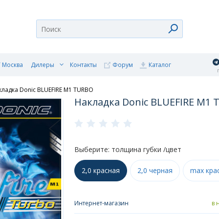
 Москва
Дилеры
Контакты
Форум
Каталог
п
кладка Donic BLUEFIRE M1 TURBO
Накладка Donic BLUEFIRE M1
Выберите: толщина губки /цвет
2,0 красная
2,0 черная
max кра
Интернет-магазин
в 