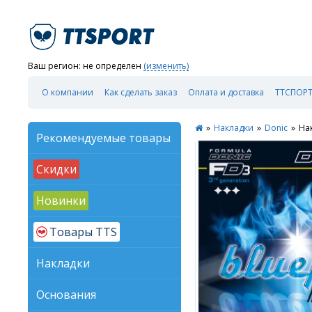
Ваш регион:
не определен
(изменить)
О компании
Как сделать заказ
Оплата и доставка
ТТСПОРТ
»
Накладки
»
Donic
»
На
Рекомендуемые товары
Скидки
Новинки
Товары TTS
Накладки
Основания