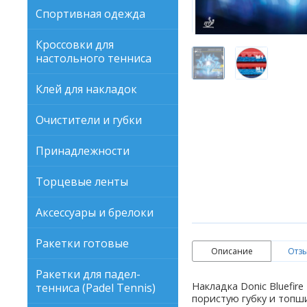
Спортивная одежда
Кроссовки для
настольного тенниса
Клей для накладок
Очистители и губки
Принадлежности
Торцевые ленты
Аксессуары и брелоки
Ракетки готовые
Описание
Отзы
Ракетки для падел-
Накладка Donic Bluefi
тенниса (Padel Tennis)
пористую губку и топш