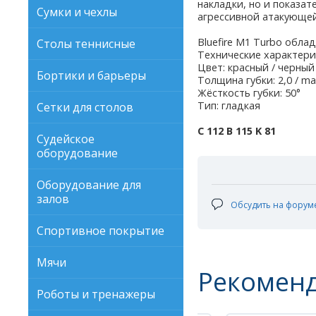
накладки, но и показат
Сумки и чехлы
агрессивной атакующей
Bluefire M1 Turbo облад
Столы теннисные
Технические характери
Цвет: красный / черный
Бортики и барьеры
Толщина губки: 2,0 / m
Жёсткость губки: 50°
Тип: гладкая
Сетки для столов
C 112 В 115 K 81
Судейское
оборудование
Оборудование для
залов
Обсудить на форум
Спортивное покрытие
Мячи
Рекомен
Роботы и тренажеры