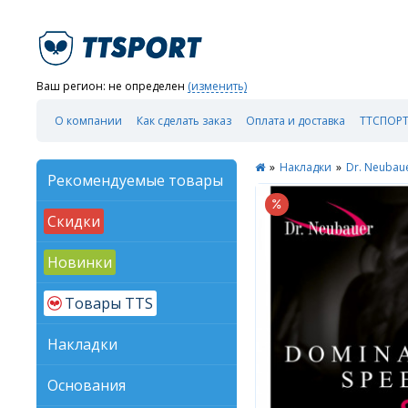
Ваш регион:
не определен
(изменить)
О компании
Как сделать заказ
Оплата и доставка
ТТСПОРТ
»
Накладки
»
Dr. Neubau
Рекомендуемые товары
Скидки
Новинки
Товары TTS
Накладки
Основания