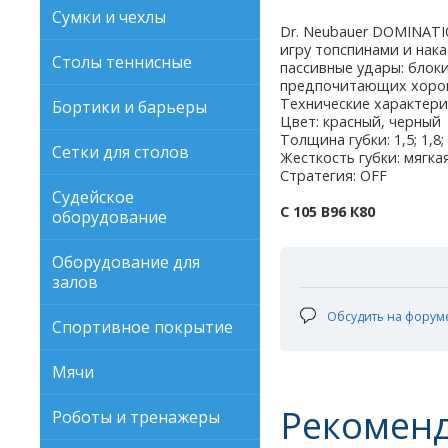
Сумки и чехлы
Dr. Neubauer DOMINATI
игру топспинами и нака
Столы теннисные
пассивные удары: блок
предпочитающих хорош
Технические характери
Бортики и барьеры
Цвет: красный, черный
Толщина губки: 1,5; 1,8; 
Сетки для столов
Жесткость губки: мягка
Стратегия: OFF
Судейское
С 105 В96 К80
оборудование
Оборудование для
залов
Обсудить на форум
Спортивное покрытие
Мячи
Рекомен
Роботы и тренажеры