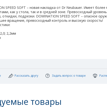
ON SPEED SOFT – новая накладка от Dr Neubauer. Имеет более
тами, как у стола, так и в средней зоне. Превосходный уровен
и, откидки, подрезки. DOMINATION SPEED SOFT – опасное оруж
ее вращение, превосходный контроль и высокую скорость!
стики:
2,0; 2,2мм
я
е
Рассказать другу
Задать вопрос о товаре
Расп
дуемые товары