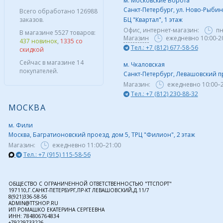
м. Московские Ворота
Санкт-Петербург, ул. Ново-Рыбинс
Всего обработано 126988
заказов.
БЦ "Квартал", 1 этаж
Офис, интернет-магазин:
пн
В магазине 5527 товаров:
Магазин
ежедневно 10:00-2
437 новинок
,
1335 со
Тел.: +7 (812) 677-58-56
скидкой
Сейчас в магазине 14
м. Чкаловская
покупателей.
Санкт-Петербург, Левашовский пр,
Магазин:
ежедневно
10:00–
Тел.: +7 (812) 230-88-32
МОСКВА
м. Фили
Москва, Багратионовский проезд, дом 5, ТРЦ "Филион", 2 этаж
Магазин:
ежедневно
11:00–21:00
Тел.: +7 (915) 115-58-56
ОБЩЕСТВО С ОГРАНИЧЕННОЙ ОТВЕТСТВЕННОСТЬЮ "ТТСПОРТ"
197110,Г.САНКТ-ПЕТЕРБУРГ,ПР-КТ ЛЕВАШОВСКИЙ,Д.11/7
8(921)336-58-56
ADMIN@TTSHOP.RU
ИП РОМАШКО ЕКАТЕРИНА СЕРГЕЕВНА
ИНН: 784806764834
+79229733226