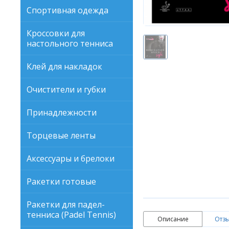
Спортивная одежда
Кроссовки для
настольного тенниса
Клей для накладок
Очистители и губки
Принадлежности
Торцевые ленты
Аксессуары и брелоки
Ракетки готовые
Ракетки для падел-
тенниса (Padel Tennis)
Описание
Отзы