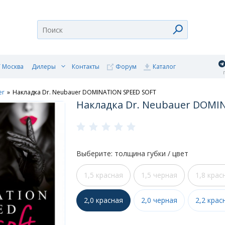
 Москва
Дилеры
Контакты
Форум
Каталог
п
er
»
Накладка Dr. Neubauer DOMINATION SPEED SOFT
Накладка Dr. Neubauer DOMI
Выберите: толщина губки / цвет
1,5 красная
1,5 черная
1,8 крас
2,0 красная
2,0 черная
2,2 крас