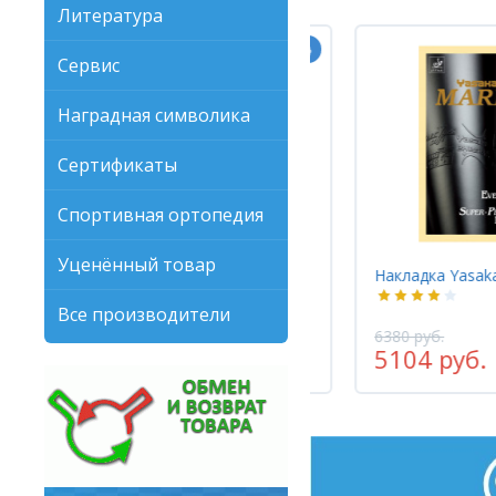
Литература
Сервис
Наградная символика
Сертификаты
Спортивная ортопедия
Уценённый товар
Накладка Xiom VEGA Elite
Накладка Yasak
Все производители
6380 руб.
3625 руб.
5104 руб.