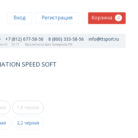
Корзина
Вход
Регистрация
0
+7 (812) 677-58-56
8 (800) 333-58-56
info@ttsport.ru
н-пт
10-17
бесплатно со всех телефонов РФ
NATION SPEED SOFT
ная
1,8 черная
ная
2,2 черная