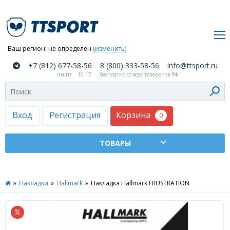
Ваш регион:
не определен
(изменить)
О
+7 (812) 677-58-56
8 (800) 333-58-56
info@ttsport.ru
компании
пн-пт
10-17
бесплатно со всех телефонов РФ
Как
сделать
заказ
Корзина
Вход
Регистрация
0
Оплата
и
доставка
ТТСПОРТ
»
Накладки
»
Hallmark
»
Накладка Hallmark FRUSTRATION
Москва
Дилеры
Контакты