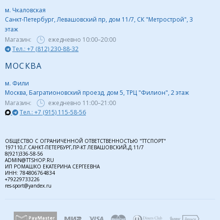
м. Чкаловская
Санкт-Петербург, Левашовский пр, дом 11/7, СК "Метрострой", 3
этаж
Магазин:
ежедневно
10:00–20:00
Тел.: +7 (812) 230-88-32
МОСКВА
м. Фили
Москва, Багратионовский проезд, дом 5, ТРЦ "Филион", 2 этаж
Магазин:
ежедневно
11:00–21:00
Тел.: +7 (915) 115-58-56
ОБЩЕСТВО С ОГРАНИЧЕННОЙ ОТВЕТСТВЕННОСТЬЮ "ТТСПОРТ"
197110,Г.САНКТ-ПЕТЕРБУРГ,ПР-КТ ЛЕВАШОВСКИЙ,Д.11/7
8(921)336-58-56
ADMIN@TTSHOP.RU
ИП РОМАШКО ЕКАТЕРИНА СЕРГЕЕВНА
ИНН: 784806764834
+79229733226
res-sport@yandex.ru