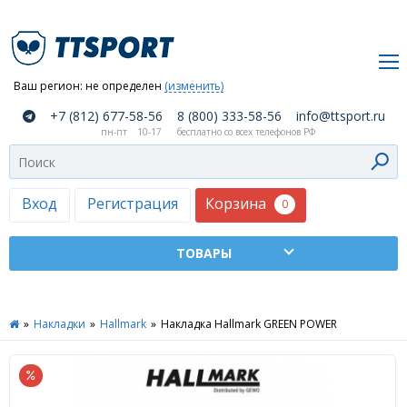
Ваш регион:
не определен
(изменить)
О
+7 (812) 677-58-56
8 (800) 333-58-56
info@ttsport.ru
компании
пн-пт
10-17
бесплатно со всех телефонов РФ
Как
сделать
заказ
Корзина
Вход
Регистрация
0
Оплата
и
доставка
ТТСПОРТ
»
Накладки
»
Hallmark
»
Накладка Hallmark GREEN POWER
Москва
Дилеры
Контакты