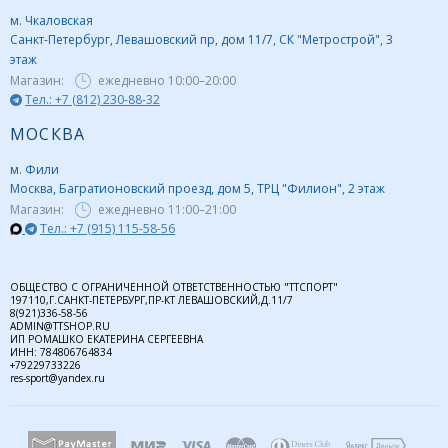
м. Чкаловская
Санкт-Петербург, Левашовский пр, дом 11/7, СК "Метрострой", 3
этаж
Магазин:
ежедневно
10:00–20:00
Тел.: +7 (812) 230-88-32
МОСКВА
м. Фили
Москва, Багратионовский проезд, дом 5, ТРЦ "Филион", 2 этаж
Магазин:
ежедневно
11:00–21:00
Тел.: +7 (915) 115-58-56
ОБЩЕСТВО С ОГРАНИЧЕННОЙ ОТВЕТСТВЕННОСТЬЮ "ТТСПОРТ"
197110,Г.САНКТ-ПЕТЕРБУРГ,ПР-КТ ЛЕВАШОВСКИЙ,Д.11/7
8(921)336-58-56
ADMIN@TTSHOP.RU
ИП РОМАШКО ЕКАТЕРИНА СЕРГЕЕВНА
ИНН: 784806764834
+79229733226
res-sport@yandex.ru