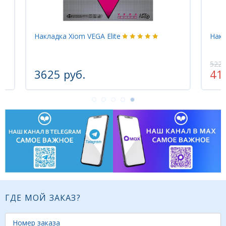
Накладка Xiom VEGA Elite
Накл
5220
3625 руб.
41
ГДЕ МОЙ ЗАКАЗ?