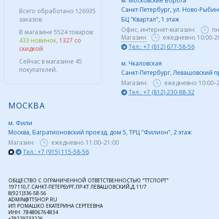
м. Московские Ворота
Санкт-Петербург, ул. Ново-Рыбинс
Всего обработано 126935
заказов.
БЦ "Квартал", 1 этаж
Офис, интернет-магазин:
пн
В магазине 5524 товаров:
Магазин
ежедневно 10:00-2
433 новинок
,
1327 со
Тел.: +7 (812) 677-58-56
скидкой
Сейчас в магазине 45
м. Чкаловская
покупателей.
Санкт-Петербург, Левашовский пр,
Магазин:
ежедневно
10:00–
Тел.: +7 (812) 230-88-32
МОСКВА
м. Фили
Москва, Багратионовский проезд, дом 5, ТРЦ "Филион", 2 этаж
Магазин:
ежедневно
11:00–21:00
Тел.: +7 (915) 115-58-56
ОБЩЕСТВО С ОГРАНИЧЕННОЙ ОТВЕТСТВЕННОСТЬЮ "ТТСПОРТ"
197110,Г.САНКТ-ПЕТЕРБУРГ,ПР-КТ ЛЕВАШОВСКИЙ,Д.11/7
8(921)336-58-56
ADMIN@TTSHOP.RU
ИП РОМАШКО ЕКАТЕРИНА СЕРГЕЕВНА
ИНН: 784806764834
+79229733226