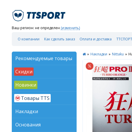
Ваш регион:
не определен
(изменить)
О компании
Как сделать заказ
Оплата и доставка
ТТСПОРТ
»
Накладки
»
Nittaku
»
Н
Рекомендуемые товары
Скидки
Новинки
Товары TTS
Накладки
Основания