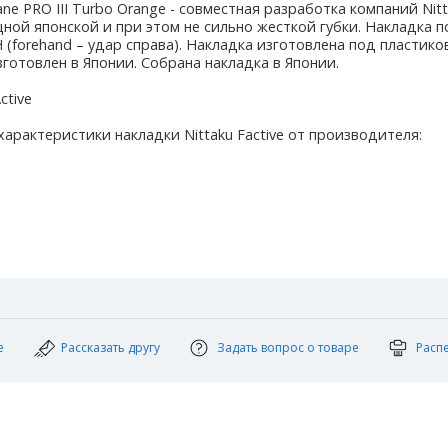
cane PRO III Turbo Orange - совместная разработка компаний Ni
ной японской и при этом не сильно жесткой губки. Накладка 
(forehand – удар справа). Накладка изготовлена под пластиков
изготовлен в Японии. Собрана накладка в Японии.
ctive
арактеристики накладки Nittaku Factive от производителя:
е
Рассказать другу
Задать вопрос о товаре
Расп