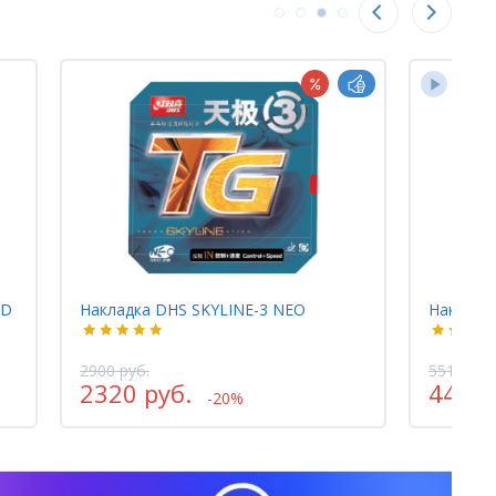
ED
Накладка DHS SKYLINE-3 NEO
Накладка
2900 руб.
5510 руб
2320 руб.
4408 
-20%