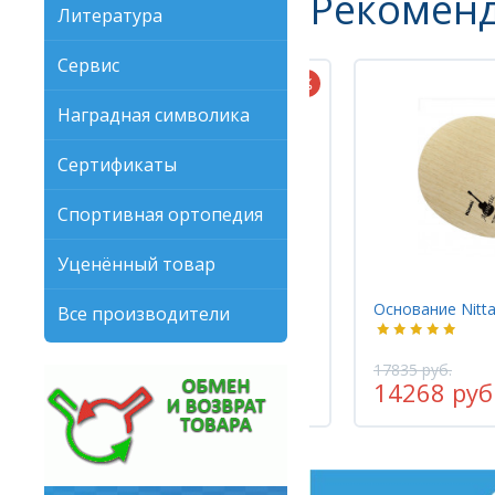
Рекомен
Литература
Сервис
Наградная символика
Сертификаты
Спортивная ортопедия
Уценённый товар
Накладка Nittaku FASTARC G-1
Основание Nitt
Все производители
5510 руб.
17835 руб.
4408 руб.
14268 руб
-20%