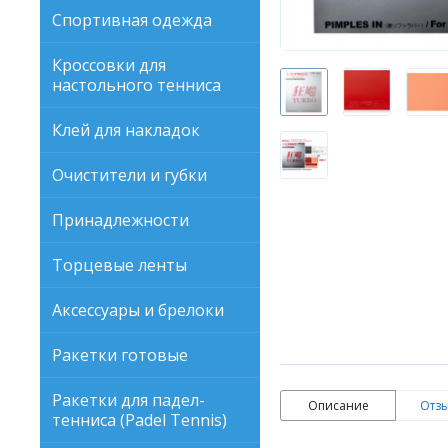
Спортивная одежда
Кроссовки для
настольного тенниса
Клей для накладок
Очистители и губки
Принадлежности
Торцевые ленты
Аксессуары и брелоки
Ракетки готовые
Ракетки для падел-
Описание
Отзы
тенниса (Padel Tennis)