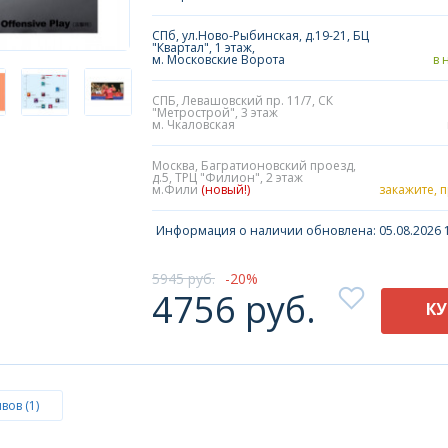
СПб, ул.Ново-Рыбинская, д.19-21, БЦ
"Квартал", 1 этаж,
м. Московские Ворота
в 
СПБ, Левашовский пр. 11/7, СК
"Метрострой", 3 этаж
м. Чкаловская
Москва, Багратионовский проезд,
д.5, ТРЦ "Филион", 2 этаж
м.Фили
(новый!)
закажите, 
Информация о наличии обновлена: 05.08.2026 1
5945 руб.
20
4756 руб.
К
вов (1)