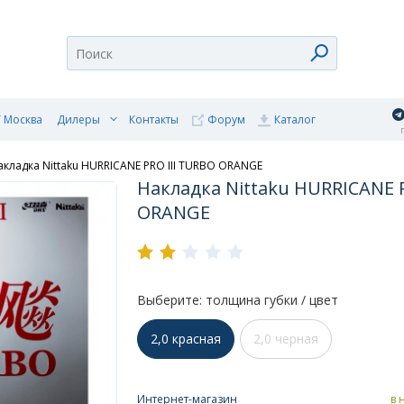
 Москва
Дилеры
Контакты
Форум
Каталог
п
акладка Nittaku HURRICANE PRO III TURBO ORANGE
Накладка Nittaku HURRICANE 
ORANGE
Выберите: толщина губки / цвет
2,0 красная
2,0 черная
Интернет-магазин
в 