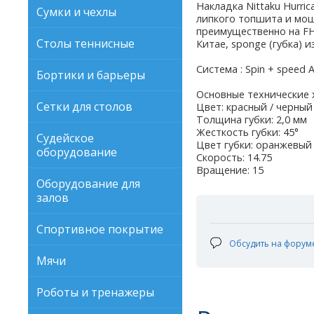
Накладка Nittaku Hurri
Сумки и чехлы
липкого топшита и мощ
преимущественно на FH 
Столы теннисные
Китае, sponge (губка) 
Система : Spin + speed A
Бортики и барьеры
Основные технические х
Сетки для столов
Цвет: красный / черный
Толщина губки: 2,0 мм
Жесткость губки: 45°
Судейское
Цвет губки: оранжевый
оборудование
Скорость: 14.75
Вращение: 15
Оборудование для
залов
Спортивное покрытие
Обсудить на форум
Мячи
Роботы и тренажеры