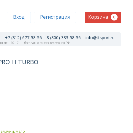
Корзина
Вход
Регистрация
0
+7 (812) 677-58-56
8 (800) 333-58-56
info@ttsport.ru
н-пт
10-17
бесплатно со всех телефонов РФ
PRO III TURBO
наличии, мало