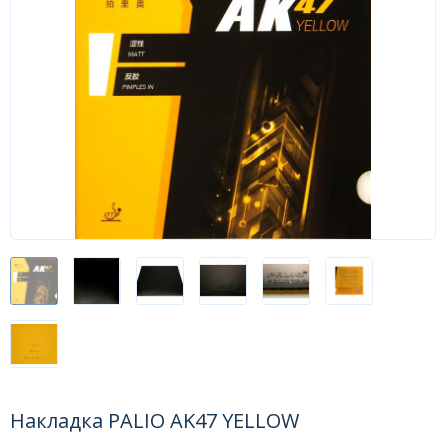
Форум
Каталог
Накладка PALIO AK47 YELLOW