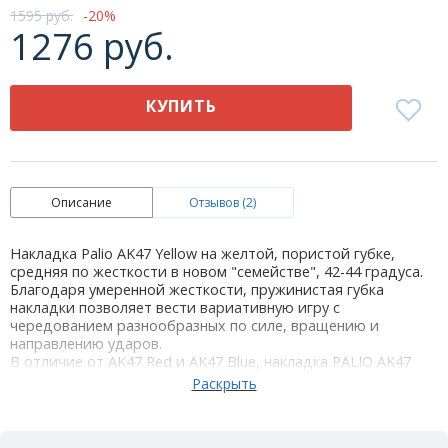
1595 руб.
20
1276 руб.
КУПИТЬ
Описание
Отзывов (2)
Накладка Palio AK47 Yellow на желтой, пористой губке,
средняя по жесткости в новом "семействе", 42-44 градуса.
Благодаря умеренной жесткости, пружинистая губка
накладки позволяет вести вариативную игру с
чередованием разнообразных по силе, вращению и
направлению ударов.
В отличие от AK47 Red и AK47 Blue, накладка PALIO AK47
Yellow скорее относится не к атакующим накладкам, а к
универсальным. У нее мягкое приятное чувство, скорость
чуть выше средней, хорошее (но не очень сильное)
вращение, отличный плоский удар и хороший блок.