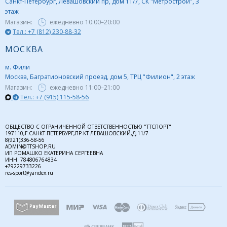
Санкт-Петербург, Левашовский пр, дом 11/7, СК "Метрострой", 3
этаж
Магазин:
ежедневно
10:00–20:00
Тел.: +7 (812) 230-88-32
МОСКВА
м. Фили
Москва, Багратионовский проезд, дом 5, ТРЦ "Филион", 2 этаж
Магазин:
ежедневно
11:00–21:00
Тел.: +7 (915) 115-58-56
ОБЩЕСТВО С ОГРАНИЧЕННОЙ ОТВЕТСТВЕННОСТЬЮ "ТТСПОРТ"
197110,Г.САНКТ-ПЕТЕРБУРГ,ПР-КТ ЛЕВАШОВСКИЙ,Д.11/7
8(921)336-58-56
ADMIN@TTSHOP.RU
ИП РОМАШКО ЕКАТЕРИНА СЕРГЕЕВНА
ИНН: 784806764834
+79229733226
res-sport@yandex.ru