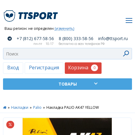
Ваш регион:
не определен
(изменить)
О
+7 (812) 677-58-56
8 (800) 333-58-56
info@ttsport.ru
компании
пн-пт
10-17
бесплатно со всех телефонов РФ
Как
сделать
заказ
Корзина
Вход
Регистрация
0
Оплата
и
доставка
ТТСПОРТ
»
Накладки
»
Palio
»
Накладка PALIO AK47 YELLOW
Москва
Дилеры
Контакты