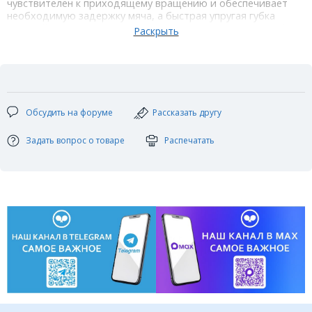
чувствителен к приходящему вращению и обеспечивает
необходимую задержку мяча, а быстрая упругая губка
средней жесткости дает достаточно мощи для сильной
атаки. Качество изготовления накладки очень высокое.
Технические характеристики:
Цвет: красный / черный
Толщина губки: max (2,2 мм)
Жесткость губки: medium
Тип накладки: гладкая
Обсудить на форуме
Рассказать другу
Скорость: 9+
Вращение: 10
Контроль: 7
Задать вопрос о товаре
Распечатать