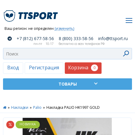
Ваш регион:
не определен
(изменить)
О
+7 (812) 677-58-56
8 (800) 333-58-56
info@ttsport.ru
компании
пн-пт
10-17
бесплатно со всех телефонов РФ
Как
сделать
заказ
Корзина
Вход
Регистрация
0
Оплата
и
доставка
ТТСПОРТ
»
Накладки
»
Palio
»
Накладка PALIO HK1997 GOLD
Москва
Дилеры
Контакты