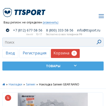
Ваш регион:
не определен
(изменить)
О
+7 (812) 677-58-56
8 (800) 333-58-56
info@ttsport.ru
компании
пн-пт
10-17
бесплатно со всех телефонов РФ
Как
сделать
заказ
Корзина
Вход
Регистрация
0
Оплата
и
доставка
ТТСПОРТ
»
Накладки
»
Sanwei
»
Накладка Sanwei GEAR NANO
Москва
Дилеры
Контакты