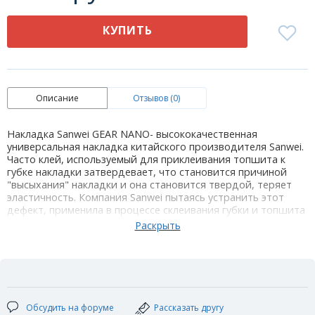
КУПИТЬ
Описание
Отзывов (0)
Накладка Sanwei GEAR NANO- высококачественная
универсальная накладка китайского производителя Sanwei.
Часто клей, используемый для приклеивания топшита к
губке накладки затвердевает, что становится причиной
"высыхания" накладки и она становится твердой, теряет
эластичность. Компания Sanwei пытаясь устранить этот
дефект, применила в процессе склеивания губки и топшита
эксклюзивный мягкий клей, который затвердевая не влияет
на эластичность резины. Эффективная передача энергии
между топшитом и губкой значительно снижает потерю
энергии, обеспечивая более качественные удары и более
проникающее ощущение, сохраняя мощность атаки, во
время перекрутов и серии топспинов.
Технические характеристики:
Обсудить на форуме
Рассказать другу
Цвет: красный / черный