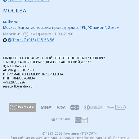
МОСКВА
м. Фили
Москва, Багратионовский проезд, дом 5, ТРЦ "Филион", 2 этаж
Магазин:
ежедневно
11:00–21:00
Тел.: +7 (915) 115-58-56
ОБЩЕСТВО С ОГРАНИЧЕННОЙ ОТВЕТСТВЕННОСТЬЮ "ТТСПОРТ"
197110,Г.САНКТ-ПЕТЕРБУРГ,ПР-КТ ЛЕВАШОВСКИЙ,Д.11/7
8(921)336-58-56
ADMIN@TTSHOP.RU
ИП РОМАШКО ЕКАТЕРИНА СЕРГЕЕВНА
ИНН: 784806764834
+79229733226
res-sport@yandex.ru
© 1999–2026 Компания «TTSPORT»
Этот сайт использует метаданные пользователя (cookie, данные об IP-адресе и