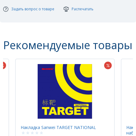
Толщина губки: max
Тип накладки: гладкая
Задать вопрос о товаре
Распечатать
Стратегия: OFF
Рекомендуемые товары
IONAL
Накладка Sanwei T88-III DOUBLE KIT
набор max (красная+ черная)