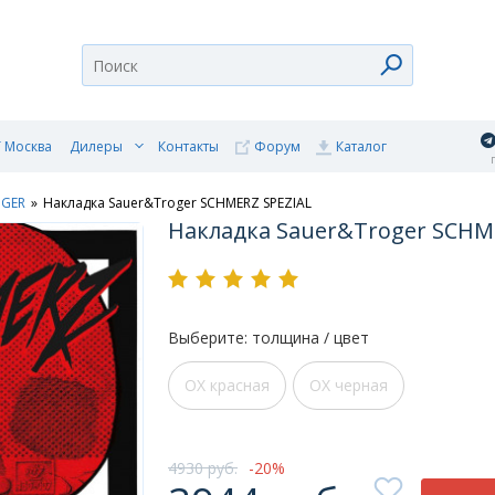
 Москва
Дилеры
Контакты
Форум
Каталог
п
OGER
»
Накладка Sauer&Troger SCHMERZ SPEZIAL
Накладка Sauer&Troger SCHM
Выберите: толщина / цвет
OX красная
OX черная
4930 руб.
20