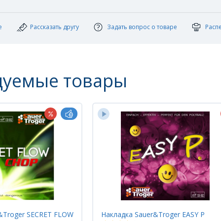
е
Рассказать другу
Задать вопрос о товаре
Расп
дуемые товары
&Troger EASY P
Накладка Sauer&Troger SCHMERZ