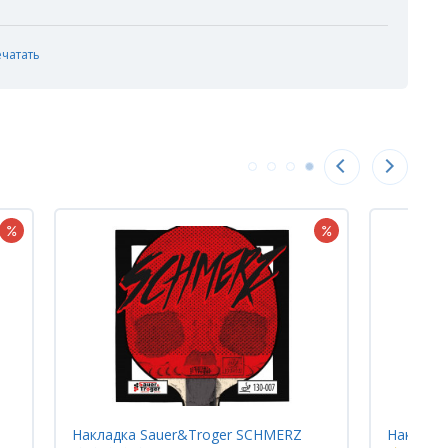
ечатать
Накладка Sauer&Troger HELLFIRE
Накладк