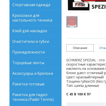
Спортивная одежда
Кроссовки для
настольного тенниса
Клей для накладок
Очистители и губки
Описание
Отзы
Принадлежности
SCHMERZ SPEZIAL - это
Торцевые ленты
скоростные характерис
наклеить на основание
блоке дают отличный р
Аксессуары и брелоки
Цвет: красный/черный
Тощина губки:OX (без г
Ракетки готовые
Тип: шипы длинные
C 45 В 100 K 97
Ракетки для падел-
тенниса (Padel Tennis)