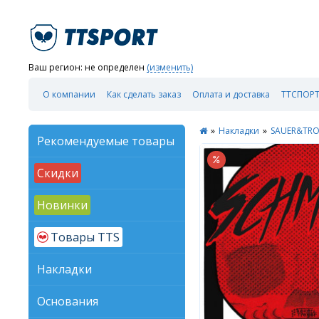
Ваш регион:
не определен
(изменить)
О компании
Как сделать заказ
Оплата и доставка
ТТСПОРТ
»
Накладки
»
SAUER&TR
Рекомендуемые товары
Скидки
Новинки
Товары TTS
Накладки
Основания