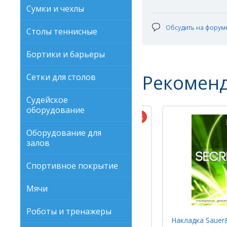
Сумки и чехлы
Обсудить на форум
Столы теннисные
Бортики и барьеры
Рекомен
Сетки для столов
Судейское
оборудование
Оборудование для
залов
Спортивное покрытие
Мячи
Роботы и тренажеры
Накладка Sauer&Troger SECRET FLOW
Накладка Sauer