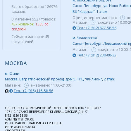
м. Московские Ворота
Санкт-Петербург, ул. Ново-Рыбинс
Всего обработано 126976
заказов.
БЦ "Квартал", 1 этаж
Офис, интернет-магазин:
пн
В магазине 5527 товаров:
Магазин
ежедневно 10:00-2
437 новинок
,
1335 со
Тел.: +7 (812) 677-58-56
скидкой
Сейчас в магазине 45
м. Чкаловская
покупателей.
Санкт-Петербург, Левашовский пр,
Магазин:
ежедневно
10:00–
Тел.: +7 (812) 230-88-32
МОСКВА
м. Фили
Москва, Багратионовский проезд, дом 5, ТРЦ "Филион", 2 этаж
Магазин:
ежедневно
11:00–21:00
Тел.: +7 (915) 115-58-56
ОБЩЕСТВО С ОГРАНИЧЕННОЙ ОТВЕТСТВЕННОСТЬЮ "ТТСПОРТ"
197110,Г.САНКТ-ПЕТЕРБУРГ,ПР-КТ ЛЕВАШОВСКИЙ,Д.11/7
8(921)336-58-56
ADMIN@TTSHOP.RU
ИП РОМАШКО ЕКАТЕРИНА СЕРГЕЕВНА
ИНН: 784806764834
+79229733226