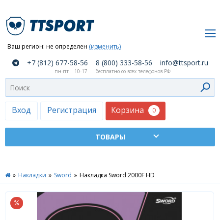
Ваш регион:
не определен
(изменить)
О
+7 (812) 677-58-56
8 (800) 333-58-56
info@ttsport.ru
компании
пн-пт
10-17
бесплатно со всех телефонов РФ
Как
сделать
заказ
Корзина
Вход
Регистрация
0
Оплата
и
доставка
ТТСПОРТ
»
Накладки
»
Sword
»
Накладка Sword 2000F HD
Москва
Дилеры
Контакты