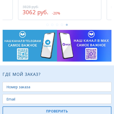
3828 руб.
2436
3062 руб.
19
-20%
ГДЕ МОЙ ЗАКАЗ?
ПРОВЕРИТЬ