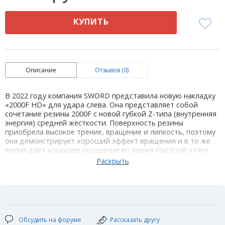
КУПИТЬ
Описание
Отзывов (0)
В 2022 году компания SWORD представила новую накладку
«2000F HD» для удара слева. Она представляет собой
сочетание резины 2000F с новой губкой Z-типа (внутренняя
энергия) средней жесткости. Поверхность резины
приобрела высокое трение, вращение и липкость, поэтому
она демонстрирует хороший эффект вращения и в то же
время дает хорошее ощущение во время быстрой атаки.
Накладка Sword 2000F HD была сделана для бэкхенда, но не
только для бэкхенда с европейской хваткой, но и для
бэкхенда с хватом перо. Накладка хороша при атаке с
вращением. Дает очень хороший эффект при
использовании быстрой атаки и использовании взрывной
силы в ближне-средней зоне игровой площадки стола,
подходит для игроков с хорошей быстрой атакой слева.
Обсудить на форуме
Рассказать другу
Характеристики от производителя: