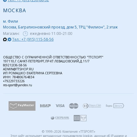
МОСКВА
м. Фили
Москва, Багратионовский проезд, дом 5, ТРЦ "Филион", 2 этаж
Магазин:
ежедневно
11:00–21:00
Тел.: +7 (915) 115-58-56
ОБЩЕСТВО С ОГРАНИЧЕННОЙ ОТВЕТСТВЕННОСТЬЮ "ТТСПОРТ"
197110,Г.САНКТ-ПЕТЕРБУРГ,ПР-КТ ЛЕВАШОВСКИЙ,Д.11/7
8(921)336-58-56
ADMIN@TTSHOP.RU
ИП РОМАШКО ЕКАТЕРИНА СЕРГЕЕВНА
ИНН: 784806764834
+79229733226
res-sport@yandex.ru
© 1999–2026 Компания «TTSPORT»
Этот сайт использует метаданные пользователя (cookie, данные об IP-адресе и