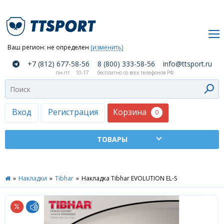
Ваш регион:
не определен
(изменить)
О
+7 (812) 677-58-56
8 (800) 333-58-56
info@ttsport.ru
компании
пн-пт
10-17
бесплатно со всех телефонов РФ
Как
сделать
заказ
Корзина
Вход
Регистрация
0
Оплата
и
доставка
ТТСПОРТ
»
Накладки
»
Tibhar
»
Накладка Tibhar EVOLUTION EL-S
Москва
Дилеры
Контакты