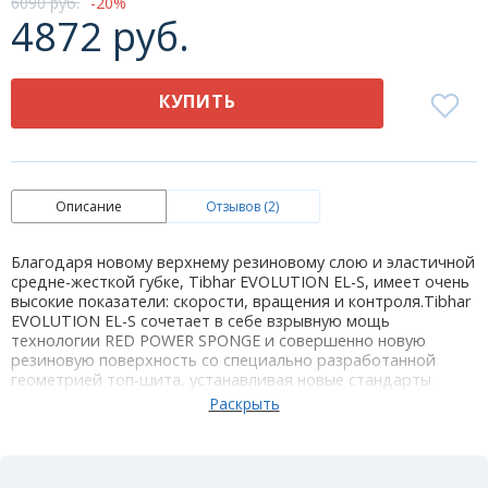
6090 руб.
20
4872 руб.
КУПИТЬ
Описание
Отзывов (2)
Благодаря новому верхнему резиновому слою и эластичной
средне-жесткой губке, Tibhar EVOLUTION EL-S, имеет очень
высокие показатели: скорости, вращения и контроля.Tibhar
EVOLUTION EL-S сочетает в себе взрывную мощь
технологии RED POWER SPONGE и совершенно новую
резиновую поверхность со специально разработанной
геометрией топ-шита, устанавливая новые стандарты
эластичности. Накладка Tibhar EVOLUTION EL-S дает
сенсационное чувство мяча, несмотря на огромную
скорость и вращение. Tibhar EVOLUTION EL-S обеспечивает
высокое вращение и мощность во всех игровых ситуациях.