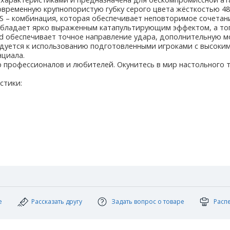
современную крупнопористую губку серого цвета жёсткостью 4
IS – комбинация, которая обеспечивает неповторимое сочетан
обладает ярко выраженным катапультирующим эффектом, а топ
rd обеспечивает точное направление удара, дополнительную м
ндуется к использованию подготовленными игроками с высоким
нциала.
 профессионалов и любителей. Окунитесь в мир настольного т
стики:
е
Рассказать другу
Задать вопрос о товаре
Расп