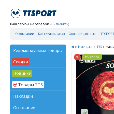
Ваш регион:
не определен
(изменить)
О компании
Как сделать заказ
Оплата и доставка
ТТСПОРТ
»
Накладки
»
TTS
»
Накл
Рекомендуемые товары
Скидки
Новинки
Товары TTS
Накладки
Основания