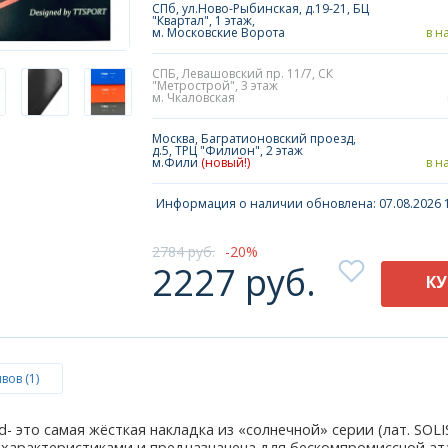
СПб, ул.Ново-Рыбинская, д.19-21, БЦ
"Квартал", 1 этаж,
м. Московские Ворота
в н
СПБ, Левашовский пр. 11/7, СК
"Метрострой", 3 этаж
м. Чкаловская
Москва, Багратионовский проезд,
д.5, ТРЦ "Филион", 2 этаж
м.Фили
(новый!)
в н
Информация о наличии обновлена: 07.08.2026 1
2784 руб.
20
2227 руб.
К
вов (1)
d- это самая жёсткая накладка из «солнечной» серии (лат. S
арактеристиками и предназначена для бескомпромиссной ата