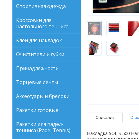
Спортивная одежда
Кроссовки для
настольного тенниса
Клей для накладок
Очистители и губки
Принадлежности
Торцевые ленты
Аксессуары и брелоки
Ракетки готовые
Описание
Отзы
Ракетки для падел-
тенниса (Padel Tennis)
Накладка SOLIS 500 Har
атакующими игровыми х