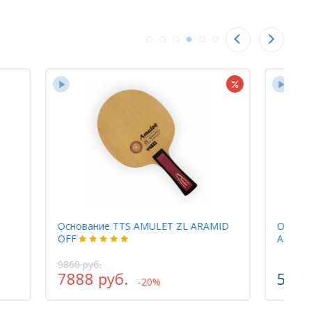
Основание TTS AMULET ZL ARAMID
Основан
OFF
ARC OFF
9860 руб.
7888 руб.
5945 
-20%