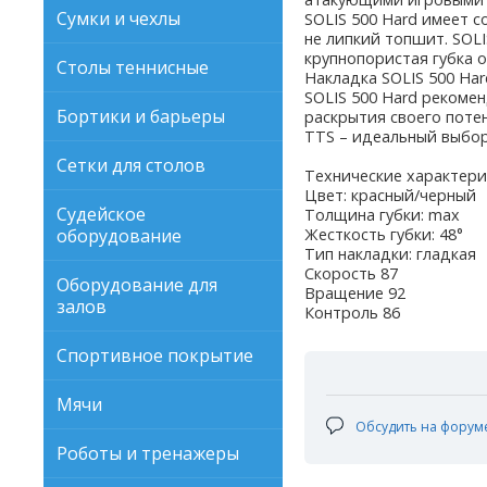
Сумки и чехлы
SOLIS 500 Hard имеет 
не липкий топшит. SOL
крупнопористая губка 
Столы теннисные
Накладка SOLIS 500 Ha
SOLIS 500 Hard рекоме
Бортики и барьеры
раскрытия своего поте
TTS – идеальный выбор
Сетки для столов
Технические характери
Цвет: красный/черный
Судейское
Толщина губки: max
оборудование
Жесткость губки: 48°
Тип накладки: гладкая
Скорость 87
Оборудование для
Вращение 92
залов
Контроль 86
Спортивное покрытие
Мячи
Обсудить на форум
Роботы и тренажеры