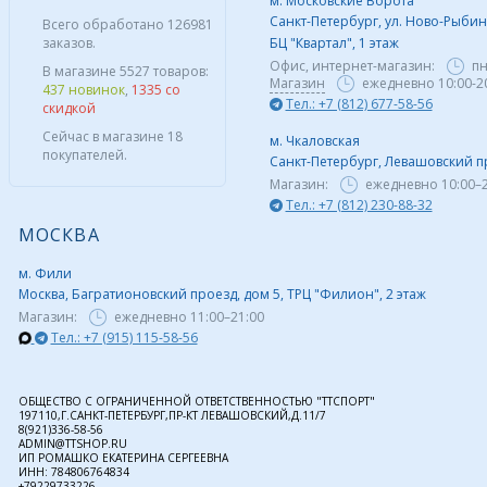
м. Московские Ворота
Санкт-Петербург, ул. Ново-Рыбинс
Всего обработано 126981
заказов.
БЦ "Квартал", 1 этаж
Офис, интернет-магазин:
пн
В магазине 5527 товаров:
Магазин
ежедневно 10:00-2
437 новинок
,
1335 со
Тел.: +7 (812) 677-58-56
скидкой
Сейчас в магазине 18
м. Чкаловская
покупателей.
Санкт-Петербург, Левашовский пр,
Магазин:
ежедневно
10:00–
Тел.: +7 (812) 230-88-32
МОСКВА
м. Фили
Москва, Багратионовский проезд, дом 5, ТРЦ "Филион", 2 этаж
Магазин:
ежедневно
11:00–21:00
Тел.: +7 (915) 115-58-56
ОБЩЕСТВО С ОГРАНИЧЕННОЙ ОТВЕТСТВЕННОСТЬЮ "ТТСПОРТ"
197110,Г.САНКТ-ПЕТЕРБУРГ,ПР-КТ ЛЕВАШОВСКИЙ,Д.11/7
8(921)336-58-56
ADMIN@TTSHOP.RU
ИП РОМАШКО ЕКАТЕРИНА СЕРГЕЕВНА
ИНН: 784806764834
+79229733226