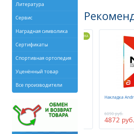
Литература
Рекомен
Сервис
Наградная символика
НОВИНКА
Сертификаты
Спортивная ортопедия
Уценённый товар
Все производители
Накладка Andro BYPE
Накладка Andro
5945 руб.
6090 руб.
4756 руб.
4872 руб.
-20%