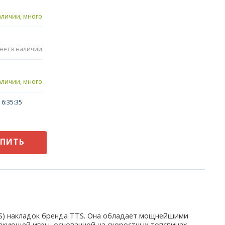
аличии, много
нет в наличии
аличии, много
6:35:35
УПИТЬ
OLIS) накладок бренда TTS. Она обладает мощнейшими
кующей игры, основанной на скоростных топспинах.