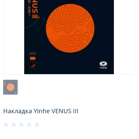
Форум
Каталог
Накладка Yinhe VENUS III