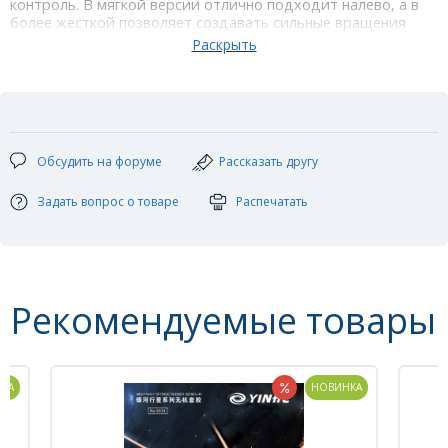
контроль. В мягкой версии отлично подходит налево, а в
более жесткой позволяет создавать сильные вращения
справа. При этом у накладки хороший блок и надежная
плоская игра.
Технические характеристики:
Цвет: красный/черный
Толщина губки: 2,2мм
Тип накладки: гладкая
Жесткость: hard
Обсудить на форуме
Рассказать другу
Скорость: 8
Вращение: 9+
Контроль: 9
Задать вопрос о товаре
Распечатать
Рекомендуемые товары
НОВИНКА
НОВИНКА