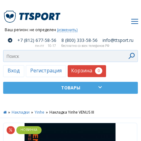
Ваш регион:
не определен
(изменить)
О
+7 (812) 677-58-56
8 (800) 333-58-56
info@ttsport.ru
компании
пн-пт
10-17
бесплатно со всех телефонов РФ
Как
сделать
заказ
Корзина
Вход
Регистрация
0
Оплата
и
доставка
ТТСПОРТ
»
Накладки
»
Yinhe
»
Накладка Yinhe VENUS III
Москва
Дилеры
Контакты