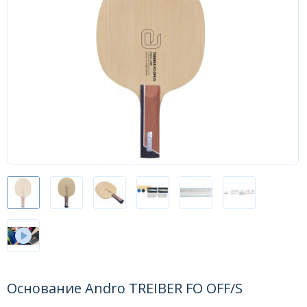
Форум
Каталог
Основание Andro TREIBER FO OFF/S