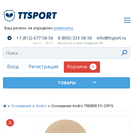
Ваш регион:
не определен
(изменить)
О
+7 (812) 677-58-56
8 (800) 333-58-56
info@ttsport.ru
компании
пн-пт
10-17
бесплатно со всех телефонов РФ
Как
сделать
заказ
Корзина
Вход
Регистрация
0
Оплата
и
доставка
ТТСПОРТ
»
Основания
»
Andro
»
Основание Andro TREIBER FO OFF/S
Москва
Дилеры
Контакты