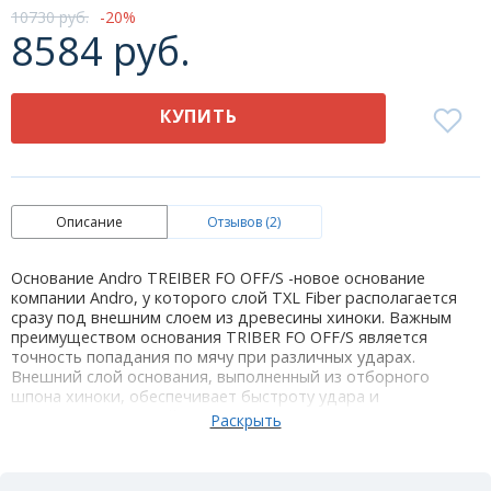
10730 руб.
20
8584 руб.
КУПИТЬ
Описание
Отзывов (2)
Основание Andro TREIBER FO OFF/S -новое основание
компании Andro, у которого слой TXL Fiber располагается
сразу под внешним слоем из древесины хиноки. Важным
преимуществом основания TRIBER FO OFF/S является
точность попадания по мячу при различных ударах.
Внешний слой основания, выполненный из отборного
шпона хиноки, обеспечивает быстроту удара и
несравненно высокий отскок мяча, что делает Вас опасным
противником. Основание TRIBER FO OFF/S прекрасно
подходит для активной, атакующей игры и является
выбором одного из известных игроков настольного