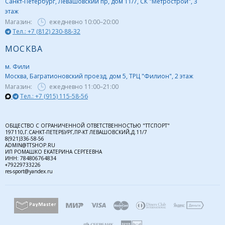
Санкт-Петербург, Левашовский пр, дом 11/7, СК "Метрострой", 3
этаж
Магазин:
ежедневно
10:00–20:00
Тел.: +7 (812) 230-88-32
МОСКВА
м. Фили
Москва, Багратионовский проезд, дом 5, ТРЦ "Филион", 2 этаж
Магазин:
ежедневно
11:00–21:00
Тел.: +7 (915) 115-58-56
ОБЩЕСТВО С ОГРАНИЧЕННОЙ ОТВЕТСТВЕННОСТЬЮ "ТТСПОРТ"
197110,Г.САНКТ-ПЕТЕРБУРГ,ПР-КТ ЛЕВАШОВСКИЙ,Д.11/7
8(921)336-58-56
ADMIN@TTSHOP.RU
ИП РОМАШКО ЕКАТЕРИНА СЕРГЕЕВНА
ИНН: 784806764834
+79229733226
res-sport@yandex.ru