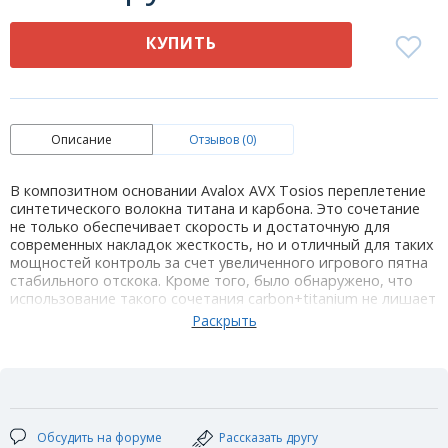
КУПИТЬ
Описание
Отзывов (0)
В композитном основании Avalox AVX Tosios переплетение
синтетического волокна титана и карбона. Это сочетание
не только обеспечивает скорость и достаточную для
современных накладок жесткость, но и отличный для таких
мощностей контроль за счет увеличенного игрового пятна
стабильного отскока. Кроме того, было обнаружено, что
использование такого сочетания carbon+titanium не лишает
основание потенциала для придания мячу вращения даже
на экстримальных скоростях!
Основание Avalox AVX Tosios создавалось для
профессиональных спортсменов, перешедших в новую эру
настольного тенниса, с использованием клея на водной
основе. Рекомендуется для мощной атакующей игры тем
спортсменам, которые свободно чувствуют себя в
Обсудить на форуме
Рассказать другу
нападении из любой зоны и хотят такое основание, чтобы