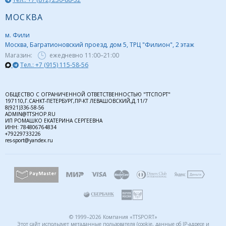
МОСКВА
м. Фили
Москва, Багратионовский проезд, дом 5, ТРЦ "Филион", 2 этаж
Магазин:
ежедневно
11:00–21:00
Тел.: +7 (915) 115-58-56
ОБЩЕСТВО С ОГРАНИЧЕННОЙ ОТВЕТСТВЕННОСТЬЮ "ТТСПОРТ"
197110,Г.САНКТ-ПЕТЕРБУРГ,ПР-КТ ЛЕВАШОВСКИЙ,Д.11/7
8(921)336-58-56
ADMIN@TTSHOP.RU
ИП РОМАШКО ЕКАТЕРИНА СЕРГЕЕВНА
ИНН: 784806764834
+79229733226
res-sport@yandex.ru
© 1999–2026 Компания «TTSPORT»
Этот сайт использует метаданные пользователя (cookie, данные об IP-адресе и