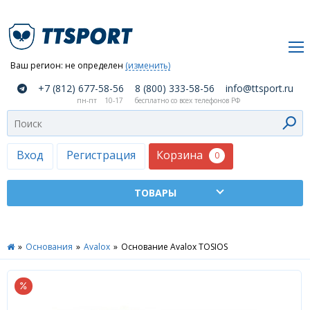
Ваш регион:
не определен
(изменить)
О
+7 (812) 677-58-56
8 (800) 333-58-56
info@ttsport.ru
компании
пн-пт
10-17
бесплатно со всех телефонов РФ
Как
сделать
заказ
Корзина
Вход
Регистрация
0
Оплата
и
доставка
ТТСПОРТ
»
Основания
»
Avalox
»
Основание Avalox TOSIOS
Москва
Дилеры
Контакты