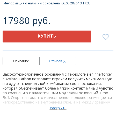
Информация о наличии обновлена: 06.08.2026 13:17:35
17980 руб.
КУПИТЬ
Описание
Отзывов (2)
Высокотехнологичное основания с технологией "Innerforce"
c Arylate-Carbon позволяет игрокам получить максимальную
выгоду от специальной комбинации слоев основания,
которая обеспечивает более мягкий контакт мяча и чувство
по сравнению с аналогичными моделями оснований Timo
Boll. Секрет в том, что искусственное волокно размещается
непосредственно на внутреннем слое, а не между средним
и внешним слоями, что делает основание более мягким и
даёт неповторимое чувство мяча. Искусственные волокна