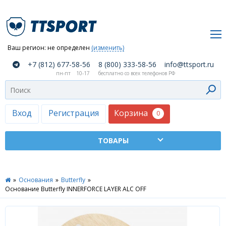
Ваш регион:
не определен
(изменить)
О
+7 (812) 677-58-56
8 (800) 333-58-56
info@ttsport.ru
компании
пн-пт
10-17
бесплатно со всех телефонов РФ
Как
сделать
заказ
Корзина
Вход
Регистрация
0
Оплата
и
доставка
ТТСПОРТ
»
Основания
»
Butterfly
»
Москва
Основание Butterfly INNERFORCE LAYER ALC OFF
Дилеры
Контакты