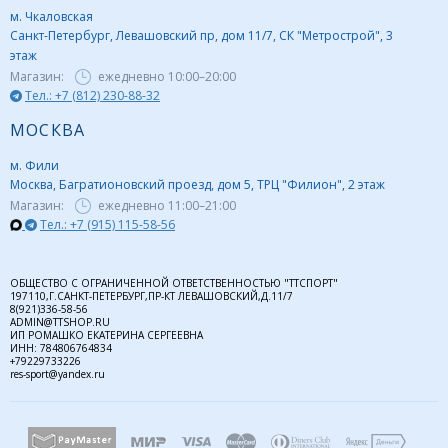
м. Чкаловская
Санкт-Петербург, Левашовский пр, дом 11/7, СК "Метрострой", 3
этаж
Магазин:
ежедневно
10:00–20:00
Тел.: +7 (812) 230-88-32
МОСКВА
м. Фили
Москва, Багратионовский проезд, дом 5, ТРЦ "Филион", 2 этаж
Магазин:
ежедневно
11:00–21:00
Тел.: +7 (915) 115-58-56
ОБЩЕСТВО С ОГРАНИЧЕННОЙ ОТВЕТСТВЕННОСТЬЮ "ТТСПОРТ"
197110,Г.САНКТ-ПЕТЕРБУРГ,ПР-КТ ЛЕВАШОВСКИЙ,Д.11/7
8(921)336-58-56
ADMIN@TTSHOP.RU
ИП РОМАШКО ЕКАТЕРИНА СЕРГЕЕВНА
ИНН: 784806764834
+79229733226
res-sport@yandex.ru