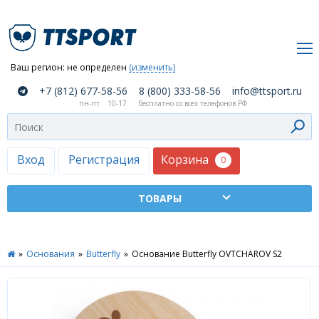
Ваш регион:
не определен
(изменить)
О
+7 (812) 677-58-56
8 (800) 333-58-56
info@ttsport.ru
компании
пн-пт
10-17
бесплатно со всех телефонов РФ
Как
сделать
заказ
Корзина
Вход
Регистрация
0
Оплата
и
доставка
ТТСПОРТ
»
Основания
»
Butterfly
»
Основание Butterfly OVTCHAROV S2
Москва
Дилеры
Контакты