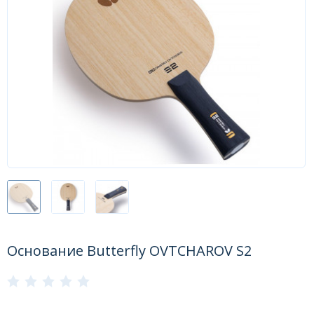
Форум
Каталог
Основание Butterfly OVTCHAROV S2