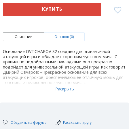
КУПИТЬ
Описание
Отзывов (0)
Основание OVTCHAROV S2 создано для динамичной
атакующей игры и обладает хорошим чувством мяча. С
правильно подобранными накладками оно прекрасно
подойдёт для универсальной атакующей игры. Как говорит
Дмирий Овчаров: «Прекрасное основание для всех
атакующих игроков, обеспечивающее отличную мощь для
топспина и великолепное чувство мяча!»
Технические характеристики:
Кол-во слоев: 5
Размеры лопасти: 158 х 152 мм
Толщина лопасти: 5.6 мм
Форма ручки: AN /FL/ST/XXS(детская(FL))
Скорость:10,8
Вибрация: 9,2
Обсудить на форуме
Рассказать другу