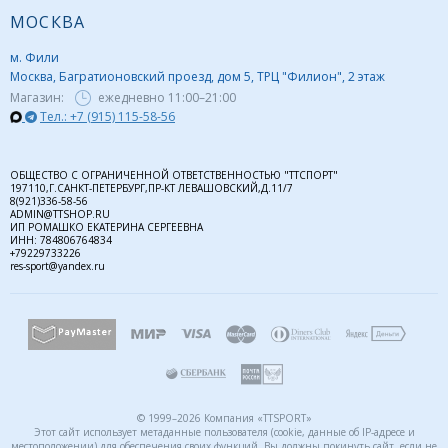
МОСКВА
м. Фили
Москва, Багратионовский проезд, дом 5, ТРЦ "Филион", 2 этаж
Магазин:
ежедневно
11:00–21:00
Тел.: +7 (915) 115-58-56
ОБЩЕСТВО С ОГРАНИЧЕННОЙ ОТВЕТСТВЕННОСТЬЮ "ТТСПОРТ"
197110,Г.САНКТ-ПЕТЕРБУРГ,ПР-КТ ЛЕВАШОВСКИЙ,Д.11/7
8(921)336-58-56
ADMIN@TTSHOP.RU
ИП РОМАШКО ЕКАТЕРИНА СЕРГЕЕВНА
ИНН: 784806764834
+79229733226
res-sport@yandex.ru
© 1999–2026 Компания «TTSPORT»
Этот сайт использует метаданные пользователя (cookie, данные об IP-адресе и
местоположении) для обеспечения своих функций. Вы должны покинуть сайт, если не