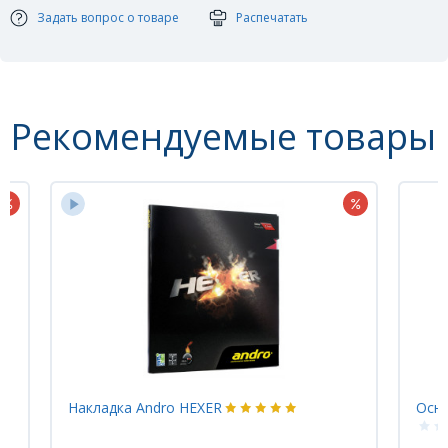
Задать вопрос о товаре
Распечатать
Рекомендуемые товары
Накладка Andro HEXER
Осно