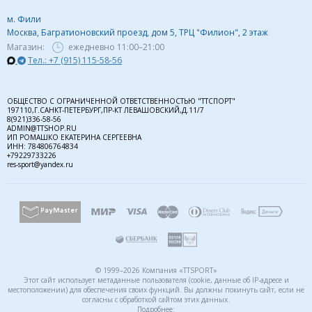
м. Фили
Москва, Багратионовский проезд, дом 5, ТРЦ "Филион", 2 этаж
Магазин:
ежедневно
11:00–21:00
Тел.: +7 (915) 115-58-56
ОБЩЕСТВО С ОГРАНИЧЕННОЙ ОТВЕТСТВЕННОСТЬЮ "ТТСПОРТ"
197110,Г.САНКТ-ПЕТЕРБУРГ,ПР-КТ ЛЕВАШОВСКИЙ,Д.11/7
8(921)336-58-56
ADMIN@TTSHOP.RU
ИП РОМАШКО ЕКАТЕРИНА СЕРГЕЕВНА
ИНН: 784806764834
+79229733226
res-sport@yandex.ru
© 1999–2026 Компания «TTSPORT»
Этот сайт использует метаданные пользователя (cookie, данные об IP-адресе и
местоположении) для обеспечения своих функций. Вы должны покинуть сайт, если не
согласны с обработкой сайтом этих данных.
Подробнее: