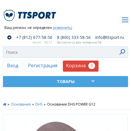
Ваш регион:
не определен
(изменить)
О
+7 (812) 677-58-56
8 (800) 333-58-56
info@ttsport.ru
компании
пн-пт
10-17
бесплатно со всех телефонов РФ
Как
сделать
заказ
Корзина
Вход
Регистрация
0
Оплата
и
доставка
ТТСПОРТ
»
Основания
»
DHS
»
Основание DHS POWER G12
Москва
Дилеры
Контакты