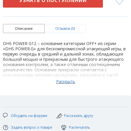
УЗНАТЬ О ПОСТУПЛЕНИИ
Описание
Отзывов (0)
DHS POWER G12 – основание категории OFF+ из серии
«DHS POWER.G» для бескомпромиссной атакующей игры, в
первую очередь в средней и дальней зонах, обладающее
большой мощью и прекрасным для быстрого атакующего
основания контролем, а также отличным соотношением
цена/качество. Основание прекрасно сочетается с
классическими липкими накладками, раскрывая в такой
комбинации весь свой потенциал. Ориентированно на
мощную атакующую игру, как вращениями, так и плоскими
ударами, и ценящим высочайшую скорость и увеличенное
«пятно контакта».
Технические характеристики:
Кол-во слоев: 5+2(Fiberglass-Carbon)
Толщина лопасти: 5,8мм
Обсудить на форуме
Рассказать другу
Размер лопасти: 158 х 150мм
Стратегия: OFF+
Вес: +/-91г
Задать вопрос о товаре
Распечатать