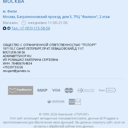
МОСКВА
м. Фили
Москва, Багратионовский проезд, дом 5, ТРЦ "Филион", 2 этаж
Магазин:
ежедневно
11:00–21:00
Тел.: +7 (915) 115-58-56
ОБЩЕСТВО С ОГРАНИЧЕННОЙ ОТВЕТСТВЕННОСТЬЮ "ТТСПОРТ"
197110,Г.САНКТ-ПЕТЕРБУРГ,ПР-КТ ЛЕВАШОВСКИЙ,Д.11/7
8(921)336-58-56
ADMIN@TTSHOP.RU
ИП РОМАШКО ЕКАТЕРИНА СЕРГЕЕВНА
ИНН: 784806764834
+79229733226
res-sport@yandex.ru
© 1999–2026 Компания «TTSPORT»
Этот сайт использует метаданные пользователя (cookie, данные об IP-адресе и
местоположении) для обеспечения своих функций. Вы должны покинуть сайт, если не
согласны с обработкой сайтом этих данных.