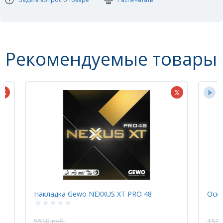
Толщина лопасти: 5,8 мм
Тип основания: OFF
Вес: около 88 г
С 102 K 84
Рекомендуемые товары
XT PRO 48
Основание Avalox J-ARAMID
15370 руб.