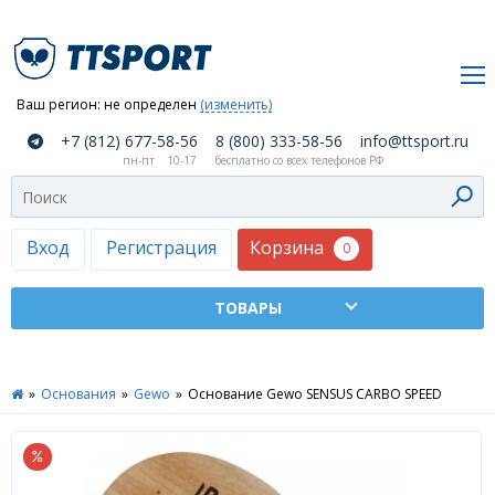
Ваш регион:
не определен
(изменить)
О
+7 (812) 677-58-56
8 (800) 333-58-56
info@ttsport.ru
компании
пн-пт
10-17
бесплатно со всех телефонов РФ
Как
сделать
заказ
Корзина
Вход
Регистрация
0
Оплата
и
доставка
ТТСПОРТ
»
Основания
»
Gewo
»
Основание Gewo SENSUS CARBO SPEED
Москва
Дилеры
Контакты