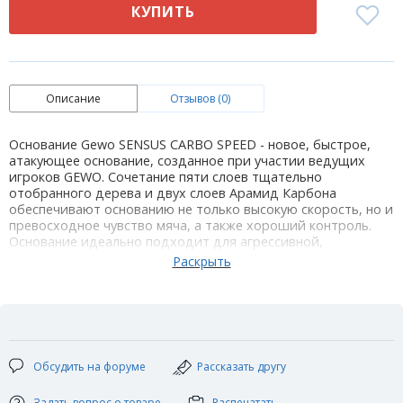
КУПИТЬ
Описание
Отзывов (0)
Основание Gewo SENSUS CARBO SPEED - новое, быстрое,
атакующее основание, созданное при участии ведущих
игроков GEWO. Сочетание пяти слоев тщательно
отобранного дерева и двух слоев Арамид Карбона
обеспечивают основанию не только высокую скорость, но и
превосходное чувство мяча, а также хороший контроль.
Основание идеально подходит для агрессивной,
атакующей игры. Имеет большое пятно отскока, благодаря
чему получаются отличные топспины. Основание с хорошим
балансом, не тяжелое. Подходит для игры, как в средней
зоне, так и в дальней зоне. GEWO SENSUS CARBO SPEED -
выбор чемпионов!
Технические характеристики:
Кол-во слоев: 5+2
Обсудить на форуме
Рассказать другу
Размер лопасти: 157 х 150мм
Размер ручки: 100 х 26 мм
Задать вопрос о товаре
Распечатать