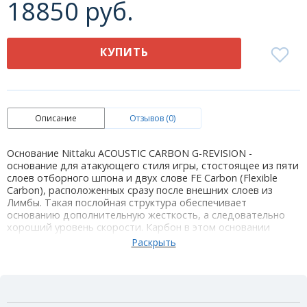
18850 руб.
КУПИТЬ
Описание
Отзывов (0)
Основание Nittaku ACOUSTIC CARBON G-REVISION -
основание для атакующего стиля игры, стостоящее из пяти
слоев отборного шпона и двух слове FE Carbon (Flexible
Carbon), расположенных сразу после внешних слоев из
Лимбы. Такая послойная структура обеспечивает
основанию дополнительную жесткость, а следовательно
хороший уровень скорости. Карбон в этом основании
увеличивает пятно стабильного отскока, точность и
надежность в контратакующей игре.
Технология G-REVISION обеспечивает более глубокий срез
в «крыльях» основания, а ручка имеет более квадратную
форму по сравнению с обычной ручкой Nittaku ACOUSTIC.
Эти изменения обеспечивают более глубокий, комфортный