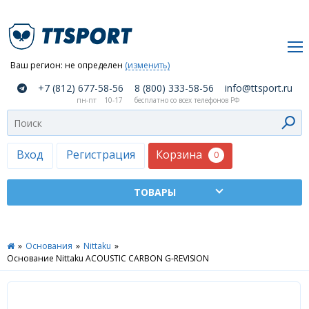
Ваш регион:
не определен
(изменить)
О
+7 (812) 677-58-56
8 (800) 333-58-56
info@ttsport.ru
компании
пн-пт
10-17
бесплатно со всех телефонов РФ
Как
сделать
заказ
Корзина
Вход
Регистрация
0
Оплата
и
доставка
ТТСПОРТ
»
Основания
»
Nittaku
»
Москва
Основание Nittaku ACOUSTIC CARBON G-REVISION
Дилеры
Контакты