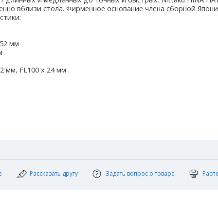
бенно вблизи стола. Фирменное основание члена сборной Япони
стики:
152 мм
м
2 мм, FL100 x 24 мм
е
Рассказать другу
Задать вопрос о товаре
Расп