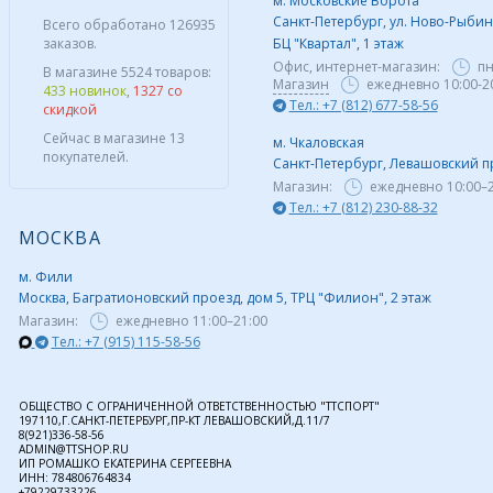
м. Московские Ворота
Санкт-Петербург, ул. Ново-Рыбинс
Всего обработано 126935
заказов.
БЦ "Квартал", 1 этаж
Офис, интернет-магазин:
пн
В магазине 5524 товаров:
Магазин
ежедневно 10:00-2
433 новинок
,
1327 со
Тел.: +7 (812) 677-58-56
скидкой
Сейчас в магазине 13
м. Чкаловская
покупателей.
Санкт-Петербург, Левашовский пр,
Магазин:
ежедневно
10:00–
Тел.: +7 (812) 230-88-32
МОСКВА
м. Фили
Москва, Багратионовский проезд, дом 5, ТРЦ "Филион", 2 этаж
Магазин:
ежедневно
11:00–21:00
Тел.: +7 (915) 115-58-56
ОБЩЕСТВО С ОГРАНИЧЕННОЙ ОТВЕТСТВЕННОСТЬЮ "ТТСПОРТ"
197110,Г.САНКТ-ПЕТЕРБУРГ,ПР-КТ ЛЕВАШОВСКИЙ,Д.11/7
8(921)336-58-56
ADMIN@TTSHOP.RU
ИП РОМАШКО ЕКАТЕРИНА СЕРГЕЕВНА
ИНН: 784806764834
+79229733226