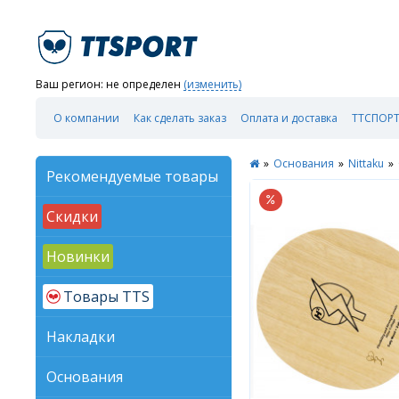
Ваш регион:
не определен
(изменить)
О компании
Как сделать заказ
Оплата и доставка
ТТСПОРТ
»
Основания
»
Nittaku
»
Рекомендуемые товары
Скидки
Новинки
Товары TTS
Накладки
Основания