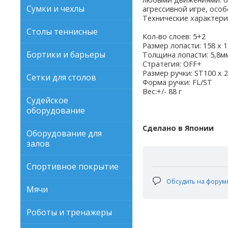
Сумки и чехлы
агрессивной игре, осо
Технические характери
Столы теннисные
Кол-во слоев: 5+2
Размер лопасти: 158 х 
Бортики и барьеры
Толщина лопасти: 5,8м
Стратегия: OFF+
Размер ручки: ST100 x 2
Сетки для столов
Форма ручки: FL/ST
Вес:+/- 88 г
Судейское
оборудование
Сделано в Японии
Оборудование для
залов
Спортивное покрытие
Обсудить на форум
Мячи
Роботы и тренажеры