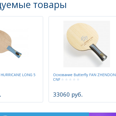
дуемые товары
Основание Butterfly FAN ZHENDONG
Накладка But
CNF
33060 руб.
8410 ру