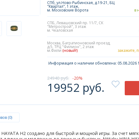
СПб, ул.Ново-Рыбинская, д.19-21, БЦ
"Квартал", 1 этаж,
м. Московские Ворота
в 
СПБ, Левашовский пр. 11/7, СК
"Метрострой", 3 этаж
м. Чкаловская
Москва, Багратионовский проезд,
д.5, ТРЦ "Филион", 2 этаж
м.Фили
(новый!)
закажите, 
Информация о наличии обновлена: 05.08.2026 1
24940 руб.
20
19952 руб.
вов (0)
A HAYATA H2 создано для быстрой и мощной игры. За счет мяг
 длинных и медленных до точных и быстрых. Nittaku HINA HA