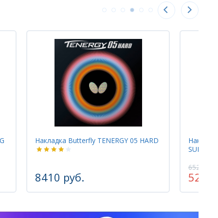
terfly TENERGY 05 HARD
Накладка Gewo NEXXUS EL PRO 
SUPER SELECT
6525 руб.
б.
5220 руб.
-20%