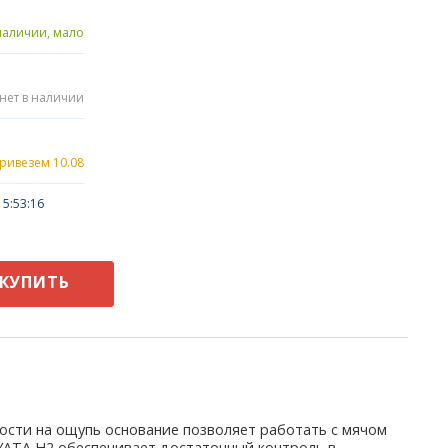
наличии, мало
нет в наличии
привезем 10.08
5:53:16
КУПИТЬ
кости на ощупь основание позволяет работать с мячом
YATA H2 обеспечивает достаточный контроль в