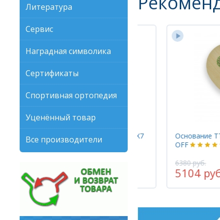
Рекомен
Литература
Сервис
Наградная символика
Сертификаты
Спортивная ортопедия
Уценённый товар
Основание Butterfly BALSACARBO X7
Основание TT
Все производители
22
OFF
6380 руб.
7540 руб.
5104 руб.