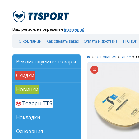
Ваш регион:
не определен
(изменить)
О компании
Как сделать заказ
Оплата и доставка
ТТСПОРТ
»
Основания
»
Yinhe
»
О
Рекомендуемые товары
Скидки
Новинки
Товары TTS
Накладки
Основания