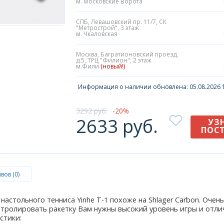
м. Московские Ворота
СПБ, Левашовский пр. 11/7, СК
"Метрострой", 3 этаж
м. Чкаловская
Москва, Багратионовский проезд,
д.5, ТРЦ "Филион", 2 этаж
м.Фили
(новый!)
Информация о наличии обновлена: 05.08.2026 1
3292 руб.
20
2633 руб.
УЗ
ПОС
вов (0)
настольного тенниса Yinhe T-1 похоже на Shlager Carbon. Оче
нтролировать ракетку Вам нужны высокий уровень игры и отлич
стики: