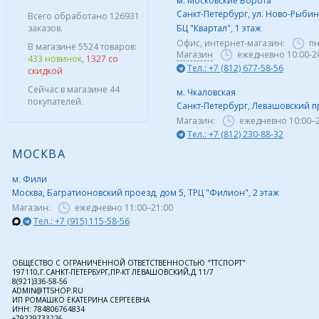
м. Московские Ворота
Санкт-Петербург, ул. Ново-Рыбинс
Всего обработано 126931
заказов.
БЦ "Квартал", 1 этаж
Офис, интернет-магазин:
пн
В магазине 5524 товаров:
Магазин
ежедневно 10:00-2
433 новинок
,
1327 со
Тел.: +7 (812) 677-58-56
скидкой
Сейчас в магазине 44
м. Чкаловская
покупателей.
Санкт-Петербург, Левашовский пр,
Магазин:
ежедневно
10:00–
Тел.: +7 (812) 230-88-32
МОСКВА
м. Фили
Москва, Багратионовский проезд, дом 5, ТРЦ "Филион", 2 этаж
Магазин:
ежедневно
11:00–21:00
Тел.: +7 (915) 115-58-56
ОБЩЕСТВО С ОГРАНИЧЕННОЙ ОТВЕТСТВЕННОСТЬЮ "ТТСПОРТ"
197110,Г.САНКТ-ПЕТЕРБУРГ,ПР-КТ ЛЕВАШОВСКИЙ,Д.11/7
8(921)336-58-56
ADMIN@TTSHOP.RU
ИП РОМАШКО ЕКАТЕРИНА СЕРГЕЕВНА
ИНН: 784806764834
+79229733226