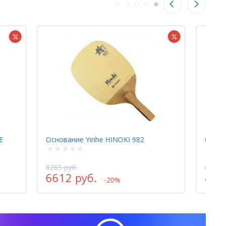
Основание Yinhe HINOKI 982
Основан
8265 руб.
6235 руб
6612 руб.
4988 
-20%