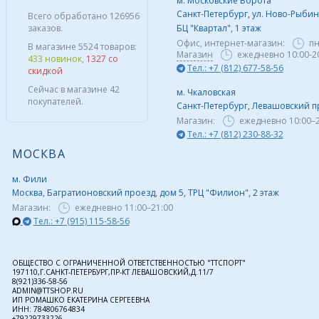
м. Московские Ворота
Санкт-Петербург, ул. Ново-Рыбинс
Всего обработано 126956
заказов.
БЦ "Квартал", 1 этаж
Офис, интернет-магазин:
пн
В магазине 5524 товаров:
Магазин
ежедневно 10:00-2
433 новинок
,
1327 со
Тел.: +7 (812) 677-58-56
скидкой
Сейчас в магазине 42
м. Чкаловская
покупателей.
Санкт-Петербург, Левашовский пр,
Магазин:
ежедневно
10:00–
Тел.: +7 (812) 230-88-32
МОСКВА
м. Фили
Москва, Багратионовский проезд, дом 5, ТРЦ "Филион", 2 этаж
Магазин:
ежедневно
11:00–21:00
Тел.: +7 (915) 115-58-56
ОБЩЕСТВО С ОГРАНИЧЕННОЙ ОТВЕТСТВЕННОСТЬЮ "ТТСПОРТ"
197110,Г.САНКТ-ПЕТЕРБУРГ,ПР-КТ ЛЕВАШОВСКИЙ,Д.11/7
8(921)336-58-56
ADMIN@TTSHOP.RU
ИП РОМАШКО ЕКАТЕРИНА СЕРГЕЕВНА
ИНН: 784806764834
+79229733226