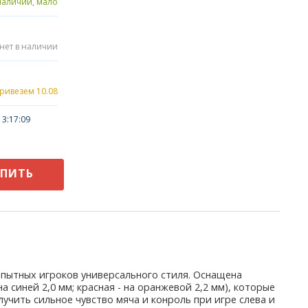
наличии, мало
нет в наличии
привезем 10.08
3:17:09
УПИТЬ
опытных игроков универсального стиля. Оснащена
 синей 2,0 мм; красная - на оранжевой 2,2 мм), которые
чить сильное чувство мяча и конроль при игре слева и