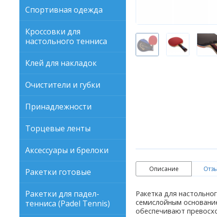
Спортивная одежда
Кроссовки для
настольного тенниса
Клей для накладок
Очистители и губки
Принадлежности
Торцевые ленты
Аксессуары и брелоки
Описание
Отзы
Ракетки готовые
Ракетки для падел-
Ракетка для настольно
семислойным основанием
тенниса (Padel Tennis)
обеспечивают превосхо