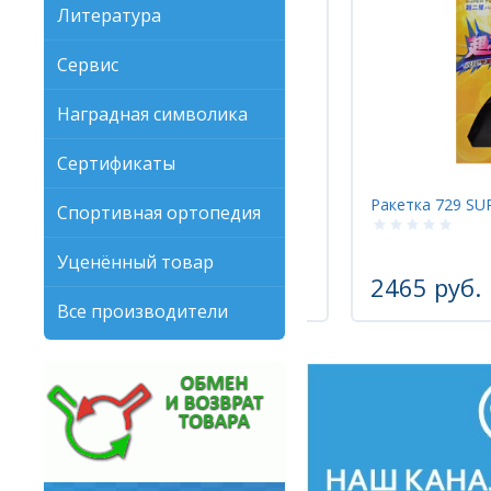
Литература
Сервис
Наградная символика
Сертификаты
Ракетка 729 GOLDEN MAX 2 STAR FL
Ракетка 729 SU
Спортивная ортопедия
Уценённый товар
1885 руб.
1225 руб.
2465 руб.
-35%
Все производители