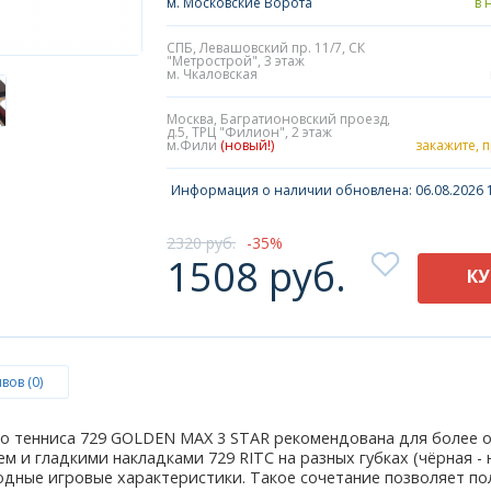
м. Московские Ворота
в 
СПБ, Левашовский пр. 11/7, СК
"Метрострой", 3 этаж
м. Чкаловская
Москва, Багратионовский проезд,
д.5, ТРЦ "Филион", 2 этаж
м.Фили
(новый!)
закажите, 
Информация о наличии обновлена: 06.08.2026 1
2320 руб.
35
1508 руб.
К
вов (0)
го тенниса 729 GOLDEN MAX 3 STAR рекомендована для более 
 и гладкими накладками 729 RITC на разных губках (чёрная - на
дные игровые характеристики. Такое сочетание позволяет полу