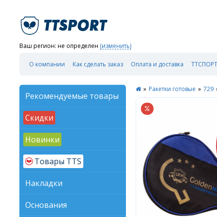
Ваш регион:
не определен
(изменить)
О компании
Как сделать заказ
Оплата и доставка
ТТСПОРТ
»
Ракетки готовые
»
729
Рекомендуемые товары
Скидки
Новинки
Товары TTS
Накладки
Основания