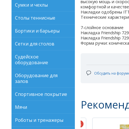
высокую мощь и скорос
Сумки и чехлы
комфортной и качествен
Накладки одобрены ITT
Технические характери
Столы теннисные
7-слойное основание
Бортики и барьеры
Накладка Friendship 729
Накладка Friendship 729
Форма ручки: коническа
Сетки для столов
Судейское
оборудование
Обсудить на форум
Оборудование для
залов
Спортивное покрытие
Рекомен
Мячи
Роботы и тренажеры