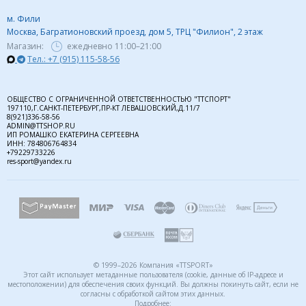
м. Фили
Москва, Багратионовский проезд, дом 5, ТРЦ "Филион", 2 этаж
Магазин:
ежедневно
11:00–21:00
Тел.: +7 (915) 115-58-56
ОБЩЕСТВО С ОГРАНИЧЕННОЙ ОТВЕТСТВЕННОСТЬЮ "ТТСПОРТ"
197110,Г.САНКТ-ПЕТЕРБУРГ,ПР-КТ ЛЕВАШОВСКИЙ,Д.11/7
8(921)336-58-56
ADMIN@TTSHOP.RU
ИП РОМАШКО ЕКАТЕРИНА СЕРГЕЕВНА
ИНН: 784806764834
+79229733226
res-sport@yandex.ru
© 1999–2026 Компания «TTSPORT»
Этот сайт использует метаданные пользователя (cookie, данные об IP-адресе и
местоположении) для обеспечения своих функций. Вы должны покинуть сайт, если не
согласны с обработкой сайтом этих данных.
Подробнее: