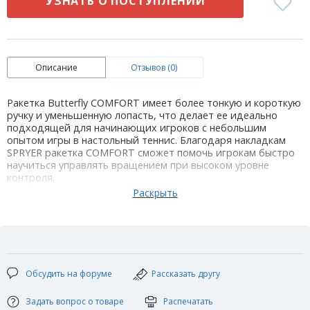
УЗНАТЬ О ПОСТУПЛЕНИИ
Описание
Отзывов (0)
Ракетка Butterfly COMFORT имеет более тонкую и короткую
ручку и уменьшенную лопасть, что делает ее идеально
подходящей для начинающих игроков с небольшим
опытом игры в настольный теннис. Благодаря накладкам
SPRYER ракетка COMFORT сможет помочь игрокам быстро
научиться управлять вращением при высоком уровне
контроля.
Слои основания: 5
Размер лопасти: 153 x 144 мм
Накладки : SPRYER
Толщина губки: 1,7 мм
Форма ручки: FL
Обсудить на форуме
Рассказать другу
Задать вопрос о товаре
Распечатать