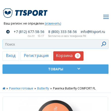
Ваш регион:
не определен
(изменить)
О
+7 (812) 677-58-56
8 (800) 333-58-56
info@ttsport.ru
компании
пн-пт
10-17
бесплатно со всех телефонов РФ
Как
сделать
заказ
Корзина
Вход
Регистрация
0
Оплата
и
доставка
ТТСПОРТ
»
Ракетки готовые
»
Butterfly
»
Ракетка Butterfly COMFORT FL
Москва
Дилеры
Контакты