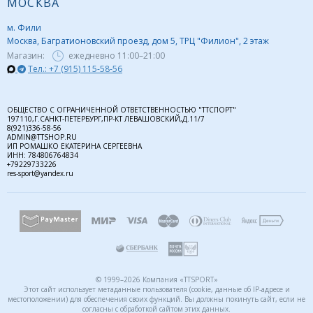
МОСКВА
м. Фили
Москва, Багратионовский проезд, дом 5, ТРЦ "Филион", 2 этаж
Магазин:
ежедневно
11:00–21:00
Тел.: +7 (915) 115-58-56
ОБЩЕСТВО С ОГРАНИЧЕННОЙ ОТВЕТСТВЕННОСТЬЮ "ТТСПОРТ"
197110,Г.САНКТ-ПЕТЕРБУРГ,ПР-КТ ЛЕВАШОВСКИЙ,Д.11/7
8(921)336-58-56
ADMIN@TTSHOP.RU
ИП РОМАШКО ЕКАТЕРИНА СЕРГЕЕВНА
ИНН: 784806764834
+79229733226
res-sport@yandex.ru
© 1999–2026 Компания «TTSPORT»
Этот сайт использует метаданные пользователя (cookie, данные об IP-адресе и
местоположении) для обеспечения своих функций. Вы должны покинуть сайт, если не
согласны с обработкой сайтом этих данных.