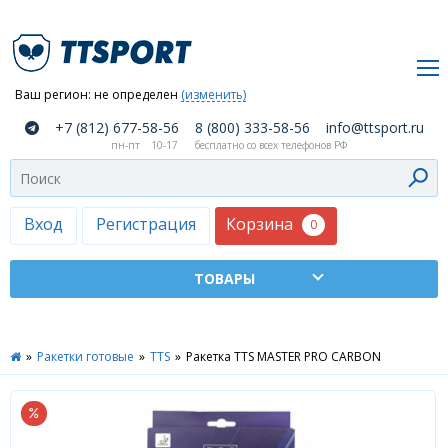
Ваш регион:
не определен
(изменить)
О
+7 (812) 677-58-56
8 (800) 333-58-56
info@ttsport.ru
компании
пн-пт
10-17
бесплатно со всех телефонов РФ
Как
сделать
заказ
Корзина
Вход
Регистрация
0
Оплата
и
доставка
ТТСПОРТ
»
Ракетки готовые
»
TTS
»
Ракетка TTS MASTER PRO CARBON
Москва
Дилеры
Контакты