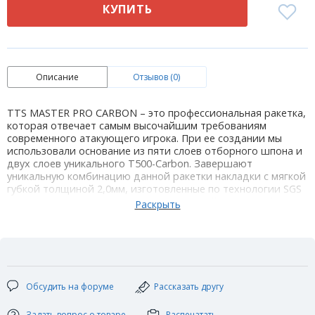
КУПИТЬ
Описание
Отзывов (0)
TTS MASTER PRO CARBON – это профессиональная ракетка,
которая отвечает самым высочайшим требованиям
современного атакующего игрока. При ее создании мы
использовали основание из пяти слоев отборного шпона и
двух слоев уникального Т500-Carbon. Завершают
уникальную комбинацию данной ракетки накладки с мягкой
губкой толщиной 2,0мм, изготовленные по технологии SGS
(SOFT GRAPHITE SPONGE), разработанной компанией TTS
совместно с европейскими специалистами и технологами.
Эта комбинация позволяет получить высокую скорость и
вращение, а также мягкое чувство мяча и как следствие
хороший контроль, как при комбинированной, так и при
атакующей игре. Погрузитесь в мир настольного тенниса с
качественным инвентарем, специальной разработкой
Обсудить на форуме
Рассказать другу
компании TTS.
Технические характеристики:
Задать вопрос о товаре
Распечатать