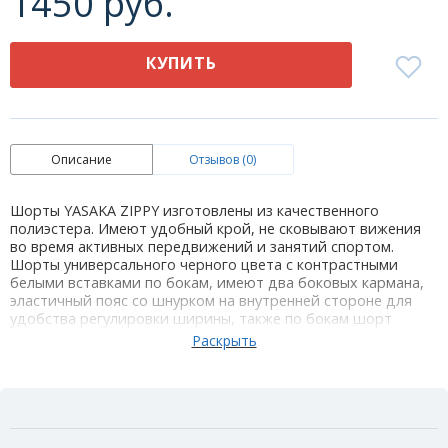
1450 руб.
КУПИТЬ
Описание
Отзывов (0)
Шорты YASAKA ZIPPY изготовлены из качественного
полиэстера. Имеют удобный крой, не сковывают вижения
во время активных передвижений и занятий спортом.
Шорты универсального черного цвета с контрастными
белыми вставками по бокам, имеют два боковых кармана,
эластичный пояс со шнурком на внутренней стороне для
удобства регулировки ширины, также по бокам шорт
небольшие разрезы, которые обеспечивают комфорт и
свободу во время движений.
Материал: 100% Полиэстер
Цвет: черный белый
Размер:3XS