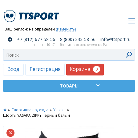
Ваш регион:
не определен
(изменить)
О
+7 (812) 677-58-56
8 (800) 333-58-56
info@ttsport.ru
компании
пн-пт
10-17
бесплатно со всех телефонов РФ
Как
сделать
заказ
Корзина
Вход
Регистрация
0
Оплата
и
доставка
ТТСПОРТ
»
Спортивная одежда
»
Yasaka
»
Москва
Шорты YASAKA ZIPPY черный белый
Дилеры
Контакты