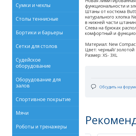
Новая лимитированная 
Сумки и чехлы
функциональности и эл
Штаны от костюма Butt
натурального хлопка Ne
Столы теннисные
в нижней части штанин
Слева на брюках распол
Бортики и барьеры
комфортный и функцио
Материал: New Compact 
Сетки для столов
Цвет: черный/ золотой
Размер: XS- 3XL
Судейское
оборудование
Оборудование для
залов
Обсудить на форум
Спортивное покрытие
Мячи
Рекомен
Роботы и тренажеры