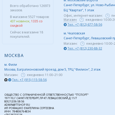
м. Московские Ворота
Санкт-Петербург, ул. Ново-Рыбинс
Всего обработано 126973
заказов.
БЦ "Квартал", 1 этаж
Офис, интернет-магазин:
пн
В магазине 5527 товаров:
Магазин
ежедневно 10:00-2
437 новинок
,
1335 со
Тел.: +7 (812) 677-58-56
скидкой
Сейчас в магазине 18
м. Чкаловская
покупателей.
Санкт-Петербург, Левашовский пр,
Магазин:
ежедневно
10:00–
Тел.: +7 (812) 230-88-32
МОСКВА
м. Фили
Москва, Багратионовский проезд, дом 5, ТРЦ "Филион", 2 этаж
Магазин:
ежедневно
11:00–21:00
Тел.: +7 (915) 115-58-56
ОБЩЕСТВО С ОГРАНИЧЕННОЙ ОТВЕТСТВЕННОСТЬЮ "ТТСПОРТ"
197110,Г.САНКТ-ПЕТЕРБУРГ,ПР-КТ ЛЕВАШОВСКИЙ,Д.11/7
8(921)336-58-56
ADMIN@TTSHOP.RU
ИП РОМАШКО ЕКАТЕРИНА СЕРГЕЕВНА
ИНН: 784806764834
+79229733226