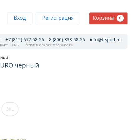
Корзина
Вход
Регистрация
0
+7 (812) 677-58-56
8 (800) 333-58-56
info@ttsport.ru
н-пт
10-17
бесплатно со всех телефонов РФ
рный
 PURO черный
3XL
наличии, мало