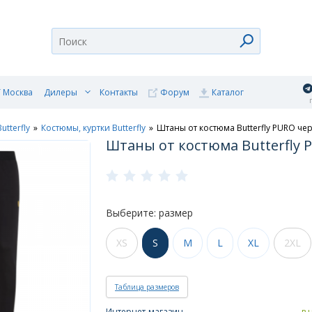
 Москва
Дилеры
Контакты
Форум
Каталог
п
Butterfly
»
Костюмы, куртки Butterfly
»
Штаны от костюма Butterfly PURO че
Штаны от костюма Butterfly
Выберите: размер
XS
S
M
L
XL
2XL
Таблица размеров
Интернет-магазин
в 