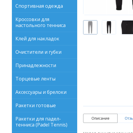
Спортивная одежда
Кроссовки для
настольного тенниса
Клей для накладок
Очистители и губки
Принадлежности
Торцевые ленты
Аксессуары и брелоки
Ракетки готовые
Ракетки для падел-
Описание
Отзы
тенниса (Padel Tennis)