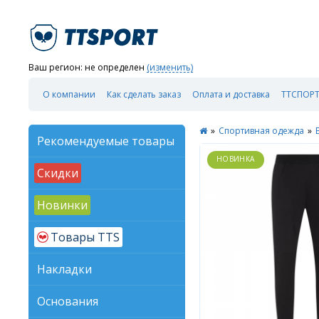
Ваш регион:
не определен
(изменить)
О компании
Как сделать заказ
Оплата и доставка
ТТСПОРТ
»
Спортивная одежда
»
Рекомендуемые товары
Скидки
Новинки
Товары TTS
Накладки
Основания