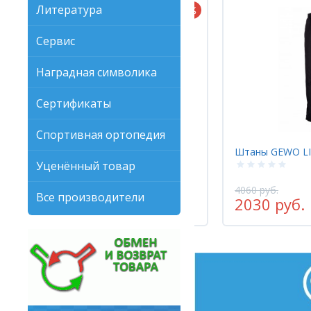
Литература
Сервис
Наградная символика
Сертификаты
Спортивная ортопедия
Штаны GEWO LIFESTYLE черный
Спортивный ко
PRO-LINE черн
Уценённый товар
4060 руб.
6235 руб.
Все производители
2030 руб.
4988 руб.
-50%