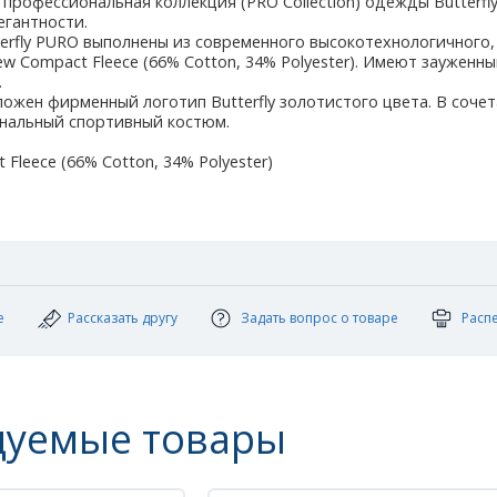
профессиональная коллекция (PRO Collection) одежды Butterf
егантности.
erfly PURO выполнены из современного высокотехнологичного,
w Compact Fleece (66% Cotton, 34% Polyester). Имеют зауженн
.
ожен фирменный логотип Butterfly золотистого цвета. В сочет
нальный спортивный костюм.
Fleece (66% Cotton, 34% Polyester)
е
Рассказать другу
Задать вопрос о товаре
Расп
дуемые товары