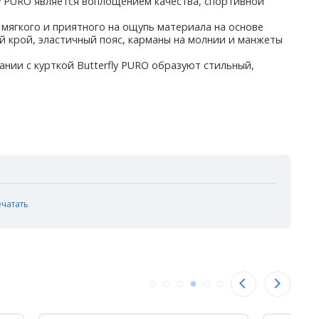
ly PURO является воплощением качества, спортивной
 мягкого и приятного на ощупь материала на основе
ый крой, эластичный пояс, карманы на молнии и манжеты
ании с курткой Butterfly PURO образуют стильный,
ечатать