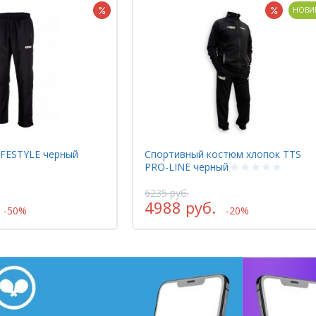
НОВИНКА
НОВИ
стюм хлопок TTS
Футболка TTS DESIGUAL темный
ый
синий
3770 руб.
2451 руб.
-20%
-35%