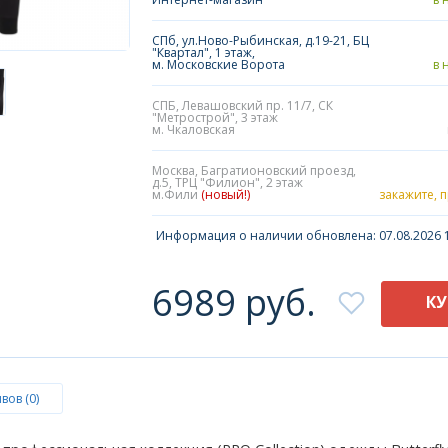
СПб, ул.Ново-Рыбинская, д.19-21, БЦ
"Квартал", 1 этаж,
м. Московские Ворота
в 
СПБ, Левашовский пр. 11/7, СК
"Метрострой", 3 этаж
м. Чкаловская
Москва, Багратионовский проезд,
д.5, ТРЦ "Филион", 2 этаж
м.Фили
(новый!)
закажите, 
Информация о наличии обновлена: 07.08.2026 1
6989 руб.
К
вов (0)