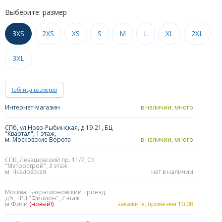
Выберите: размер
3XS
2XS
XS
S
M
L
XL
2XL
3XL
Таблица размеров
Интернет-магазин
в наличии, много
СПб, ул.Ново-Рыбинская, д.19-21, БЦ
"Квартал", 1 этаж,
м. Московские Ворота
в наличии, много
СПБ, Левашовский пр. 11/7, СК
"Метрострой", 3 этаж
м. Чкаловская
нет в наличии
Москва, Багратионовский проезд,
д.5, ТРЦ "Филион", 2 этаж
м.Фили
(новый!)
закажите, привезем 10.08