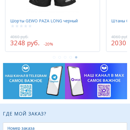
Штаны GEWO LIFESTYLE синий
Ш
4060 руб.
4
2030 руб.
2
-50%
ГДЕ МОЙ ЗАКАЗ?