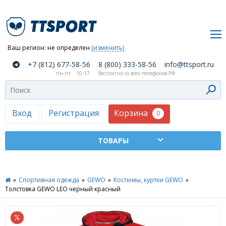
Ваш регион:
не определен
(изменить)
О
+7 (812) 677-58-56
8 (800) 333-58-56
info@ttsport.ru
компании
пн-пт
10-17
бесплатно со всех телефонов РФ
Как
сделать
заказ
Корзина
Вход
Регистрация
0
Оплата
и
доставка
ТТСПОРТ
»
Спортивная одежда
»
GEWO
»
Костюмы, куртки GEWO
»
Москва
Толстовка GEWO LEO черный красный
Дилеры
Контакты