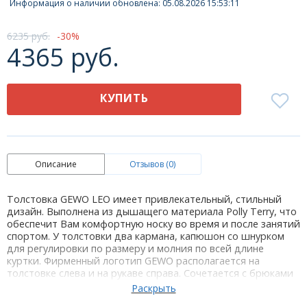
Информация о наличии обновлена: 05.08.2026 15:53:11
6235 руб.
30
4365 руб.
КУПИТЬ
Описание
Отзывов (0)
Толстовка GEWO LEO имеет привлекательный, стильный
дизайн. Выполнена из дышащего материала Polly Terry, что
обеспечит Вам комфортную носку во время и после занятий
спортом. У толстовки два кармана, капюшон со шнурком
для регулировки по размеру и молния по всей длине
куртки. Фирменный логотип GEWO располагается на
толстовке слева и на рукаве справа. Сочетается с брюками
GEWO LIFESTYLE. Спинка и перед толстовки-однотонные,
что удобно для нанесения принта.