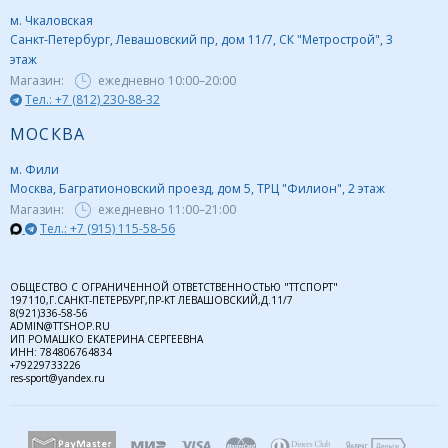
м. Чкаловская
Санкт-Петербург, Левашовский пр, дом 11/7, СК "Метрострой", 3
этаж
Магазин:
ежедневно
10:00–20:00
Тел.: +7 (812) 230-88-32
МОСКВА
м. Фили
Москва, Багратионовский проезд, дом 5, ТРЦ "Филион", 2 этаж
Магазин:
ежедневно
11:00–21:00
Тел.: +7 (915) 115-58-56
ОБЩЕСТВО С ОГРАНИЧЕННОЙ ОТВЕТСТВЕННОСТЬЮ "ТТСПОРТ"
197110,Г.САНКТ-ПЕТЕРБУРГ,ПР-КТ ЛЕВАШОВСКИЙ,Д.11/7
8(921)336-58-56
ADMIN@TTSHOP.RU
ИП РОМАШКО ЕКАТЕРИНА СЕРГЕЕВНА
ИНН: 784806764834
+79229733226
res-sport@yandex.ru