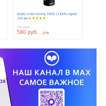
Andro очиститель FREE CLEAN спрей
250 мл
725 руб.
580 руб.
-20%