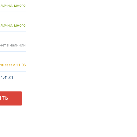
аличии, много
аличии, много
нет в наличии
привезем 11.08
1:41:01
ИТЬ