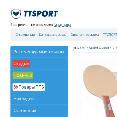
Ваш регион:
не определен
(изменить)
О компании
Как сделать заказ
Оплата и доставка
ТТСПОРТ
»
Основания
»
Andro
»
Рекомендуемые товары
Скидки
Новинки
Товары TTS
Накладки
Основания