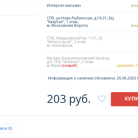
Интернет-магазин
в н
СПб, ул.Ново-Рыбинская, д.19-21, БЦ
"Квартал", 1 этаж,
м. Московские Ворота
в н
СПБ, Левашовский пр. 11/7, СК
"Метрострой", 3 этаж
м. Чкаловская
Москва, Багратионовский проезд,
д.5, ТРЦ "Филион", 2 этаж
м.Фили
(новый!)
закажите, 
Информация о наличии обновлена: 26.06.2026 1
203 руб.
КУП
вов (0)