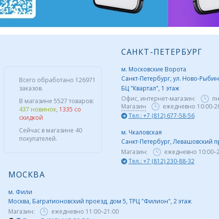
САНКТ-ПЕТЕРБУРГ
м. Московские Ворота
Санкт-Петербург, ул. Ново-Рыбинс
Всего обработано 126971
заказов.
БЦ "Квартал", 1 этаж
Офис, интернет-магазин:
пн
В магазине 5527 товаров:
Магазин
ежедневно 10:00-2
437 новинок
,
1335 со
Тел.: +7 (812) 677-58-56
скидкой
Сейчас в магазине 40
м. Чкаловская
покупателей.
Санкт-Петербург, Левашовский пр,
Магазин:
ежедневно
10:00–
Тел.: +7 (812) 230-88-32
МОСКВА
м. Фили
Москва, Багратионовский проезд, дом 5, ТРЦ "Филион", 2 этаж
Магазин:
ежедневно
11:00–21:00