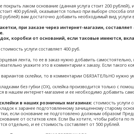
те покрыть лаком основание (данная услуга стоит 200 рублей),
а стоит 400 рублей, оказывается только при выборе способа о
00 рублей) вам достаточно добавить необходимый вид услуги в
акетки, при заказе через интернет-магазин, составляет
е.
адок, коробки от оснований, если таковые имеются, вкл
 стоимость услуги составляет 400 руб.
рцевая лента, то ее в заказ нужно добавить самостоятельно,
бязательно укажите это в комментарии к заказу. Если такого к
ко вариантов склейки, то в комментарии ОБЯЗАТЕЛЬНО нужно ук
кладками без губки (ОХ), склейка производится только с пом
ся в нашем интернет-магазине и ее необходимо добавить сам
 склейки в наших розничных магазинах:
стоимость услуги с
кладок к заранее подготовленному зачищенному старому основ
кетки, если основание не подготовлено должным образом! Пре
основание от остатков клея. Если Вы хотите, чтобы работа по
ется отдельно, и её стоимость составляет от 500 рублей.