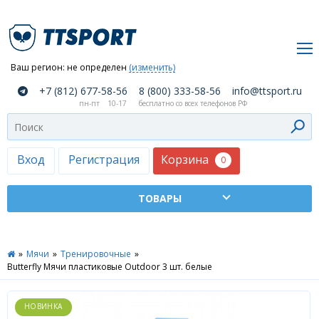
Ваш регион:
не определен
(изменить)
О
+7 (812) 677-58-56
8 (800) 333-58-56
info@ttsport.ru
компании
пн-пт
10-17
бесплатно со всех телефонов РФ
Как
сделать
заказ
Корзина
Вход
Регистрация
0
Оплата
и
доставка
ТТСПОРТ
»
Мячи
»
Тренировочные
»
Москва
Butterfly Мячи пластиковые Outdoor 3 шт. белые
Дилеры
Контакты