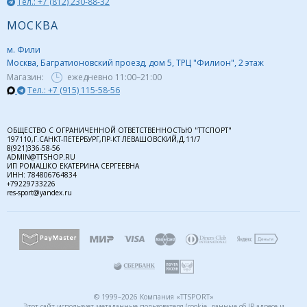
Тел.: +7 (812) 230-88-32
МОСКВА
м. Фили
Москва, Багратионовский проезд, дом 5, ТРЦ "Филион", 2 этаж
Магазин:
ежедневно
11:00–21:00
Тел.: +7 (915) 115-58-56
ОБЩЕСТВО С ОГРАНИЧЕННОЙ ОТВЕТСТВЕННОСТЬЮ "ТТСПОРТ"
197110,Г.САНКТ-ПЕТЕРБУРГ,ПР-КТ ЛЕВАШОВСКИЙ,Д.11/7
8(921)336-58-56
ADMIN@TTSHOP.RU
ИП РОМАШКО ЕКАТЕРИНА СЕРГЕЕВНА
ИНН: 784806764834
+79229733226
res-sport@yandex.ru
© 1999–2026 Компания «TTSPORT»
Этот сайт использует метаданные пользователя (cookie, данные об IP-адресе и