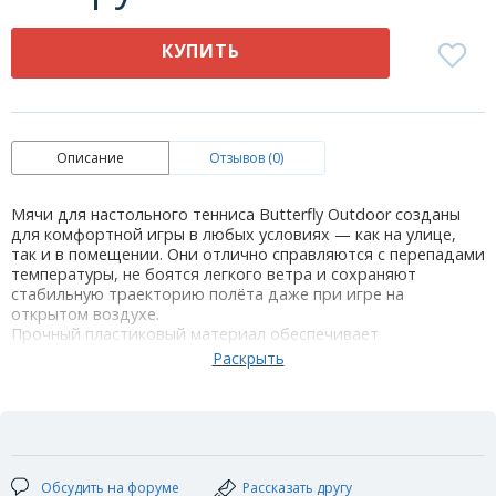
КУПИТЬ
Описание
Отзывов (0)
Мячи для настольного тенниса Butterfly Outdoor созданы
для комфортной игры в любых условиях — как на улице,
так и в помещении. Они отлично справляются с перепадами
температуры, не боятся легкого ветра и сохраняют
стабильную траекторию полёта даже при игре на
открытом воздухе.
Прочный пластиковый материал обеспечивает
долговечность и устойчивость к внешним воздействиям.
Мячи не впитывают влагу, благодаря чему сохраняют свою
форму и игровые характеристики даже при высокой
влажности или во время дождя.
Практичный выбор для тех, кто хочет играть в настольный
теннис в любое время и в любой обстановке.
Цвет: белый
Обсудить на форуме
Рассказать другу
Материал: пластик