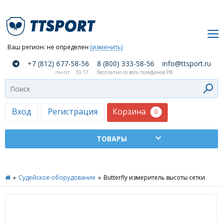
Ваш регион:
не определен
(изменить)
О
+7 (812) 677-58-56
8 (800) 333-58-56
info@ttsport.ru
компании
пн-пт
10-17
бесплатно со всех телефонов РФ
Как
сделать
заказ
Корзина
Вход
Регистрация
0
Оплата
и
доставка
ТТСПОРТ
»
Судейское оборудование
»
Butterfly измеритель высоты сетки
Москва
Дилеры
Контакты