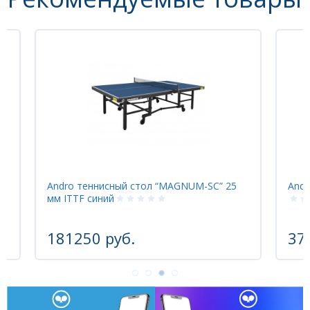
Andro теннисный стол “MAGNUM-SC” 25
Andr
мм ITTF синий
181250 руб.
37