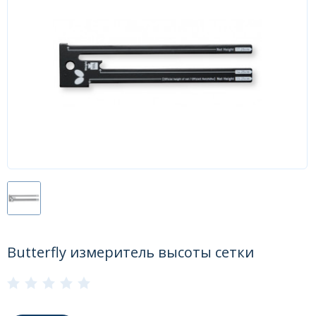
Форум
Каталог
Butterfly измеритель высоты сетки