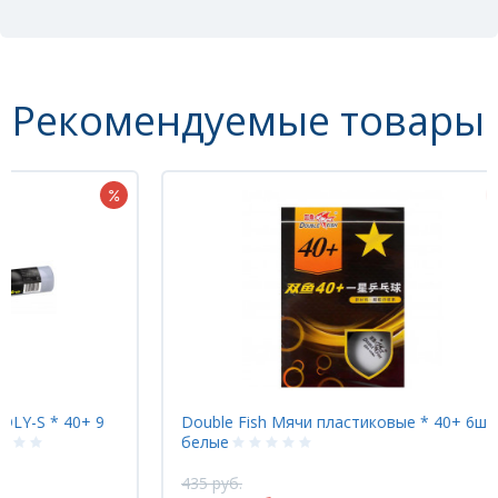
Рекомендуемые товары
Double Fish Мячи пластиковые * 40+ 6шт.
Andr
белые
9 шт
435 руб.
1218