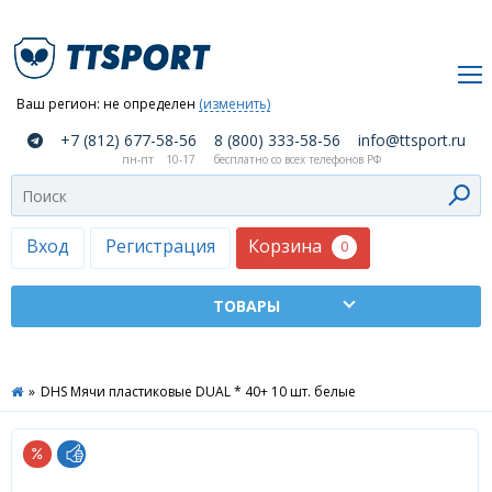
Ваш регион:
не определен
(изменить)
О
+7 (812) 677-58-56
8 (800) 333-58-56
info@ttsport.ru
компании
пн-пт
10-17
бесплатно со всех телефонов РФ
Как
сделать
заказ
Корзина
Вход
Регистрация
0
Оплата
и
доставка
ТТСПОРТ
»
DHS Мячи пластиковые DUAL * 40+ 10 шт. белые
Москва
Дилеры
Контакты