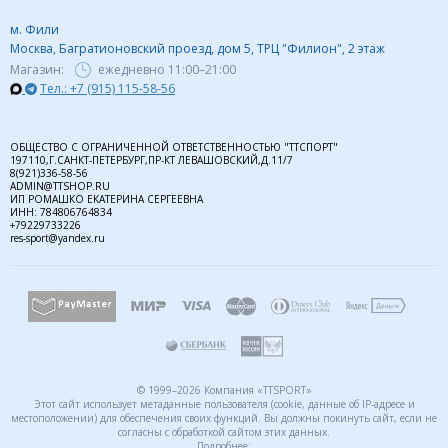
м. Фили
Москва, Багратионовский проезд, дом 5, ТРЦ "Филион", 2 этаж
Магазин:
ежедневно
11:00–21:00
Тел.: +7 (915) 115-58-56
ОБЩЕСТВО С ОГРАНИЧЕННОЙ ОТВЕТСТВЕННОСТЬЮ "ТТСПОРТ"
197110,Г.САНКТ-ПЕТЕРБУРГ,ПР-КТ ЛЕВАШОВСКИЙ,Д.11/7
8(921)336-58-56
ADMIN@TTSHOP.RU
ИП РОМАШКО ЕКАТЕРИНА СЕРГЕЕВНА
ИНН: 784806764834
+79229733226
res-sport@yandex.ru
© 1999–2026 Компания «TTSPORT»
Этот сайт использует метаданные пользователя (cookie, данные об IP-адресе и
местоположении) для обеспечения своих функций. Вы должны покинуть сайт, если не
согласны с обработкой сайтом этих данных.
Подробнее: