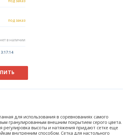
под заказ
под заказ
нет в наличии
3:17:14
УПИТЬ
отанная для использования в соревнованиях самого
товым гранулированным внешним покрытием серого цвета.
ая регулировка высоты и натяжения придают сетке еще
йкам внутренним способом. Сетка для настольного