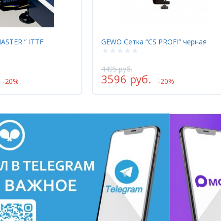
 PROFI” черная
GEWO Сетка “WORLD CUP” черная
6090 руб.
4872 руб.
-20%
-20%