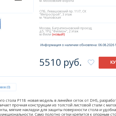
м. Московские Ворота
СПБ, Левашовский пр. 11/7, СК
"Метрострой", 3 этаж
м. Чкаловская
Москва, Багратионовский проезд,
д.5, ТРЦ "Филион", 2 этаж
м.Фили
(новый!)
Информация о наличии обновлена: 06.08.2026 1
5510 руб.
К
вов (0)
го стола P118 -новая модель в линейке сеток от DHS, разраб
тличает прочная конструкции из толстой листовой стали с ма
нты, мягкие накладки для защиты поверхности стола и удобн
ункциональности. Само полотно сетки крепится к опорным сто