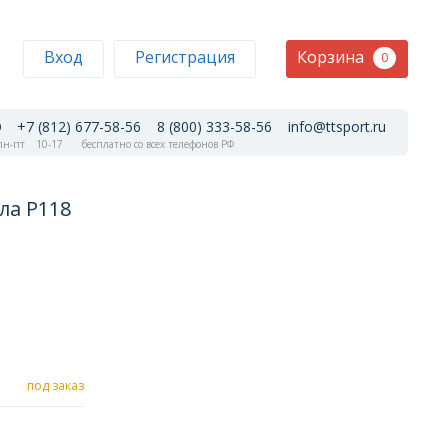
Корзина
Вход
Регистрация
0
+7 (812) 677-58-56
8 (800) 333-58-56
info@ttsport.ru
н-пт
10-17
бесплатно со всех телефонов РФ
ла P118
под заказ