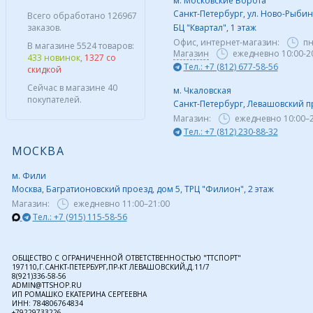
м. Московские Ворота
Санкт-Петербург, ул. Ново-Рыбинс
Всего обработано 126967
заказов.
БЦ "Квартал", 1 этаж
Офис, интернет-магазин:
пн
В магазине 5524 товаров:
Магазин
ежедневно 10:00-2
433 новинок
,
1327 со
Тел.: +7 (812) 677-58-56
скидкой
Сейчас в магазине 40
м. Чкаловская
покупателей.
Санкт-Петербург, Левашовский пр,
Магазин:
ежедневно
10:00–
Тел.: +7 (812) 230-88-32
МОСКВА
м. Фили
Москва, Багратионовский проезд, дом 5, ТРЦ "Филион", 2 этаж
Магазин:
ежедневно
11:00–21:00
Тел.: +7 (915) 115-58-56
ОБЩЕСТВО С ОГРАНИЧЕННОЙ ОТВЕТСТВЕННОСТЬЮ "ТТСПОРТ"
197110,Г.САНКТ-ПЕТЕРБУРГ,ПР-КТ ЛЕВАШОВСКИЙ,Д.11/7
8(921)336-58-56
ADMIN@TTSHOP.RU
ИП РОМАШКО ЕКАТЕРИНА СЕРГЕЕВНА
ИНН: 784806764834
+79229733226