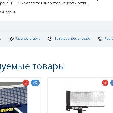
рена ITTF.В комплекте измеритель высоты сетки.
ти: серый
е
Рассказать другу
Задать вопрос о товаре
Расп
дуемые товары