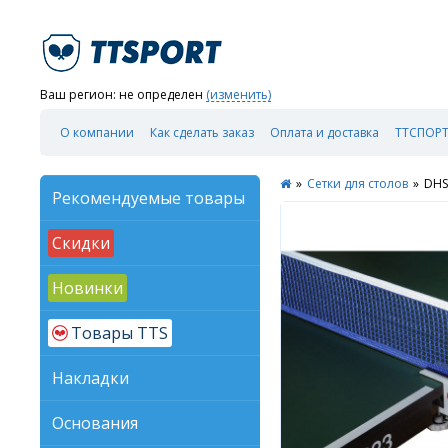
Ваш регион:
не определен
(изменить)
О компании
Как сделать заказ
Оплата и доставка
ТТСПОРТ
»
Сетки для столов
»
DHS
Рекомендуемые товары
Скидки
Новинки
Товары TTS
Накладки
Основания