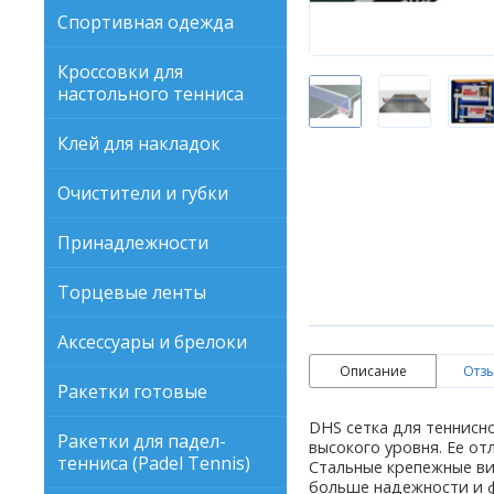
Спортивная одежда
Кроссовки для
настольного тенниса
Клей для накладок
Очистители и губки
Принадлежности
Торцевые ленты
Аксессуары и брелоки
Описание
Отзы
Ракетки готовые
DHS сетка для теннисно
Ракетки для падел-
высокого уровня. Ее о
тенниса (Padel Tennis)
Стальные крепежные ви
больше надежности и ф