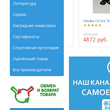
Литература
Сервис
Yasaka Сетка “MASTER ” ITTF
GEWO Сетка “CS
Наградная символика
6090 руб.
4495 руб.
Сертификаты
4872 руб.
3596 руб.
-20%
Спортивная ортопедия
Уценённый товар
Все производители