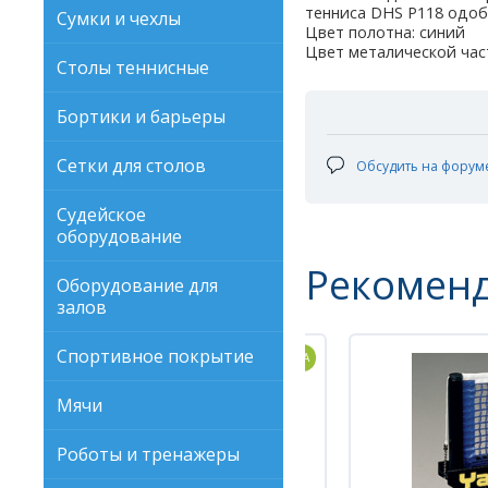
тенниса DHS P118 одоб
Сумки и чехлы
Цвет полотна: синий
Цвет металической час
Столы теннисные
Бортики и барьеры
Сетки для столов
Обсудить на форум
Судейское
оборудование
Рекомен
Оборудование для
залов
Спортивное покрытие
Мячи
Роботы и тренажеры