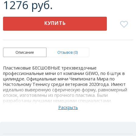
1276 руб.
КУПИТЬ
Описание
Отзывов (0)
Пластиковые БЕСШОВНЫЕ трехзвездочные
профессиональные мячи от компании GEWO, по 6 штук в
цилиндре. Официальные мячи Чемпионата Мира по
Настольному Теннису среди ветеранов 2020года. Имеют
идеально выверенную сферическую форму, равномерный
отскок, изготовлены из прочного пластика. Были
разработаны лучшими немецкими специалистами.
Цвет мячей: белый
Материал: пластик
Количество в упаковке: 6 шт
Одобрен ITTF