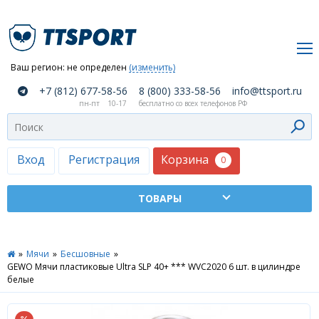
Ваш регион:
не определен
(изменить)
О
+7 (812) 677-58-56
8 (800) 333-58-56
info@ttsport.ru
компании
пн-пт
10-17
бесплатно со всех телефонов РФ
Как
сделать
заказ
Корзина
Вход
Регистрация
0
Оплата
и
доставка
ТТСПОРТ
»
Мячи
»
Бесшовные
»
Москва
GEWO Мячи пластиковые Ultra SLP 40+ *** WVC2020 6 шт. в цилиндре
белые
Дилеры
Контакты