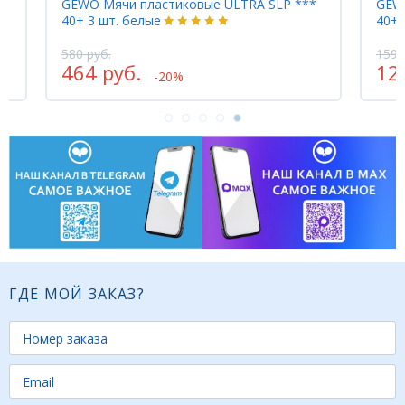
3
GEWO Мячи пластиковые ULTRA SLP ***
GEW
40+ 3 шт. белые
40+ 
580 руб.
1595
464 руб.
12
-20%
ГДЕ МОЙ ЗАКАЗ?