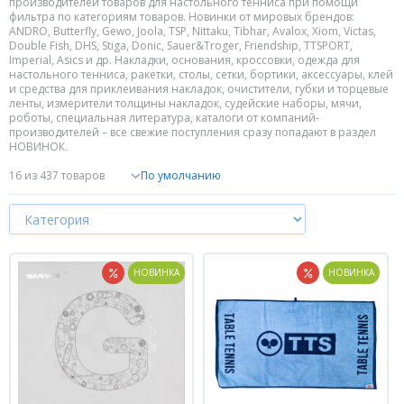
производителей товаров для настольного тенниса при помощи
фильтра по категориям товаров. Новинки от мировых брендов:
Форум
ANDRO, Butterfly, Gewo, Joola, TSP, Nittaku, Tibhar, Avalox, Xiom, Victas,
Double Fish, DHS, Stiga, Donic, Sauer&Troger, Friendship, TTSPORT,
Imperial, Asics и др. Накладки, основания, кроссовки, одежда для
Каталог
настольного тенниса, ракетки, столы, сетки, бортики, аксессуары, клей
и средства для приклеивания накладок, очистители, губки и торцевые
ленты, измерители толщины накладок, судейские наборы, мячи,
роботы, специальная литература, каталоги от компаний-
производителей – все свежие поступления сразу попадают в раздел
НОВИНОК.
16
из 437 товаров
НОВИНКА
НОВИНКА