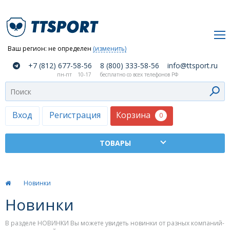
Ваш регион:
не определен
(изменить)
О
+7 (812) 677-58-56
8 (800) 333-58-56
info@ttsport.ru
компании
пн-пт
10-17
бесплатно со всех телефонов РФ
Как
сделать
заказ
Корзина
Вход
Регистрация
0
Оплата
и
доставка
ТТСПОРТ
Новинки
Москва
Новинки
Дилеры
В разделе НОВИНКИ Вы можете увидеть новинки от разных компаний-
Контакты