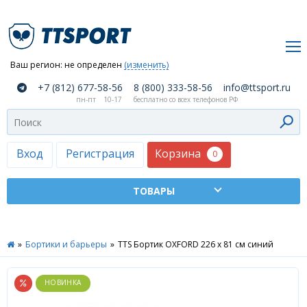
Ваш регион:
не определен
(изменить)
О
+7 (812) 677-58-56
8 (800) 333-58-56
info@ttsport.ru
компании
пн-пт
10-17
бесплатно со всех телефонов РФ
Как
сделать
заказ
Корзина
Вход
Регистрация
0
Оплата
и
доставка
ТТСПОРТ
»
Бортики и барьеры
»
TTS Бортик OXFORD 226 x 81 см синий
Москва
Дилеры
Контакты