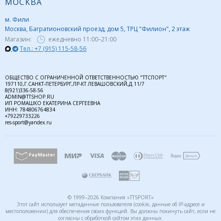
МОСКВА
м. Фили
Москва, Багратионовский проезд, дом 5, ТРЦ "Филион", 2 этаж
Магазин:
ежедневно
11:00–21:00
Тел.: +7 (915) 115-58-56
ОБЩЕСТВО С ОГРАНИЧЕННОЙ ОТВЕТСТВЕННОСТЬЮ "ТТСПОРТ"
197110,Г.САНКТ-ПЕТЕРБУРГ,ПР-КТ ЛЕВАШОВСКИЙ,Д.11/7
8(921)336-58-56
ADMIN@TTSHOP.RU
ИП РОМАШКО ЕКАТЕРИНА СЕРГЕЕВНА
ИНН: 784806764834
+79229733226
res-sport@yandex.ru
© 1999–2026 Компания «TTSPORT»
Этот сайт использует метаданные пользователя (cookie, данные об IP-адресе и
местоположении) для обеспечения своих функций. Вы должны покинуть сайт, если не
согласны с обработкой сайтом этих данных.