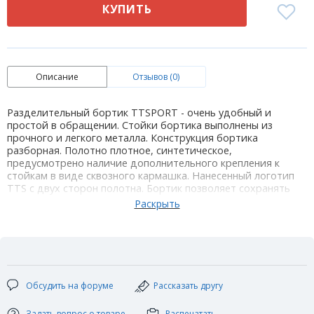
КУПИТЬ
Описание
Отзывов (0)
Разделительный бортик TTSPORT - очень удобный и
простой в обращении. Стойки бортика выполнены из
прочного и легкого металла. Конструкция бортика
разборная. Полотно плотное, синтетическое,
предусмотрено наличие дополнительного крепления к
стойкам в виде сквозного кармашка. Нанесенный логотип
TTS c двух сторон полотна. Бортик позволяет сохранять
мячи в пределах игровой зоны. Предназначен для
использования в залах для настольного тенниса.
Технические характеристики:
Размеры: 226 х 81см (Д х В)
Конструкция: разборная
Цвет полотна: синий
Обсудить на форуме
Рассказать другу
Задать вопрос о товаре
Распечатать