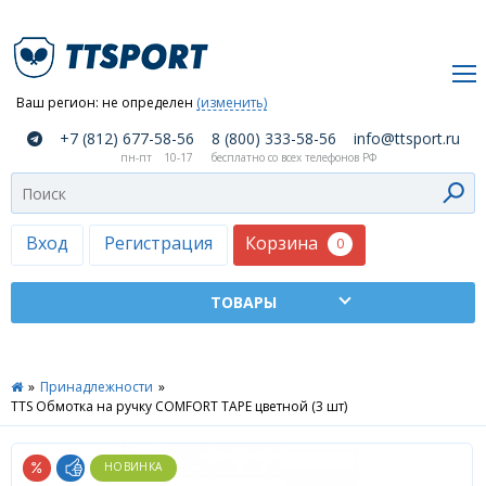
Ваш регион:
не определен
(изменить)
О
+7 (812) 677-58-56
8 (800) 333-58-56
info@ttsport.ru
компании
пн-пт
10-17
бесплатно со всех телефонов РФ
Как
сделать
заказ
Корзина
Вход
Регистрация
0
Оплата
и
доставка
ТТСПОРТ
»
Принадлежности
»
Москва
TTS Обмотка на ручку COMFORT TAPE цветной (3 шт)
Дилеры
Контакты