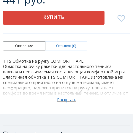
КУПИТЬ
Описание
Отзывов (0)
TTS Обмотка на ручку COMFORT TAPE
Обмотка на ручку ракетки для настольного тенниса -
важная и неотъемлемая составляющая комфортной игры.
Эластичная обмотка TTS COMFORT TAPE изготовлена из
специального приятного на ощупь материала, имеет
перфорацию, надежно крепится на ручку, повышает
комфорт во время игры в настольный теннис. В отличие от
обмоток других брендов, обмотка TTS COMFORT TAPE
имеет специальные скошенные края с липким слоем для
более надежной фиксации. Длина обмотки идеально
подходит для ручки основания теннисной ракетки.
Обмотка на ручку COMFORT TAPE поглощает влагу,
предотвращает скольжение ракетки в руке, обеспечивает
более удобный хват. Рекомендуется игрокам с повышенным