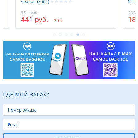
черная (3 шт)
STIC
551 руб.
232 
441 руб.
18
-20%
ГДЕ МОЙ ЗАКАЗ?