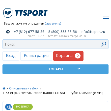
Ваш регион:
не определен
(изменить)
О
+7 (812) 677-58-56
8 (800) 333-58-56
info@ttsport.ru
компании
пн-пт
10-17
бесплатно со всех телефонов РФ
Как
сделать
заказ
Корзина
Вход
Регистрация
0
Оплата
и
доставка
ТТСПОРТ
»
Очистители и губки
»
Москва
TTS Сет (очиститель- спрей RUBBER CLEANER + губка DuoSponge Mini)
Дилеры
Контакты