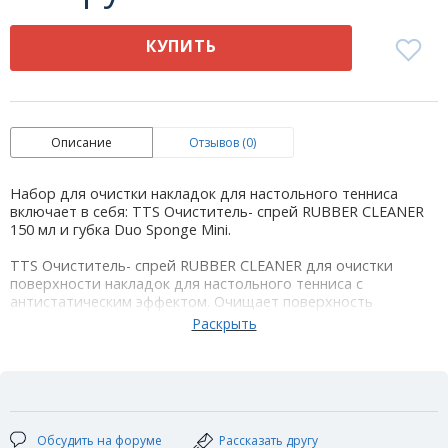
КУПИТЬ
Описание
Отзывов (0)
Набор для очистки накладок для настольного тенниса
включает в себя: TTS Очиститель- спрей RUBBER CLEANER
150 мл и губка Duo Sponge Mini.
TTS Очиститель- спрей RUBBER CLEANER для очистки
поверхности накладок для настольного тенниса с
антистатическим эффектом. Очищает поверхность
накладки от загрязнений (в том числе жировых),
увеличивает срок службы накладки, сохраняя ее игровые
свойства. При изготовлении спрея применяется
европейская технология. Нетоксичный, негорючий, не
содержит органических растворителей, экологически
чистый и безвредный для кожи.
Рекомендуется использовать до или после тренировки.
Обсудить на форуме
Рассказать другу
Специальная губка для очистки поверхности накладок от