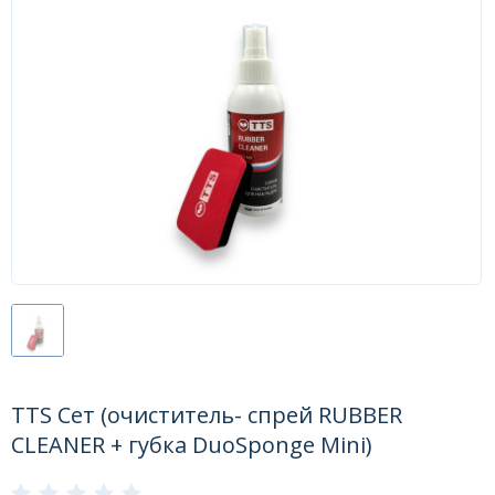
Форум
Каталог
TTS Сет (очиститель- спрей RUBBER
CLEANER + губка DuoSponge Mini)