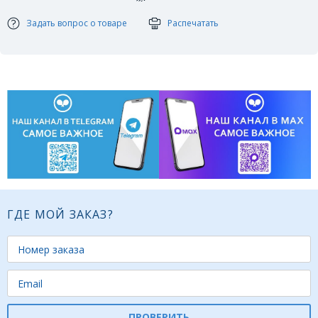
пыли и других загрязнений. Износостойкая и крепкая.
Используется после спреев-очистителей.
Задать вопрос о товаре
Распечатать
Размер губки: .
Способ применения:
1. Слегка встряхнуть перед тем как нанести спрей на
накладку.
2. При помощи губки для очистки накладок или мягкой
тряпочки равномерно распределить очиститель-спрей по
всей поверхности накладки.
3. Дать высохнуть 5-7 минут.
Объем: 150 мл.
ГДЕ МОЙ ЗАКАЗ?
ПРОВЕРИТЬ