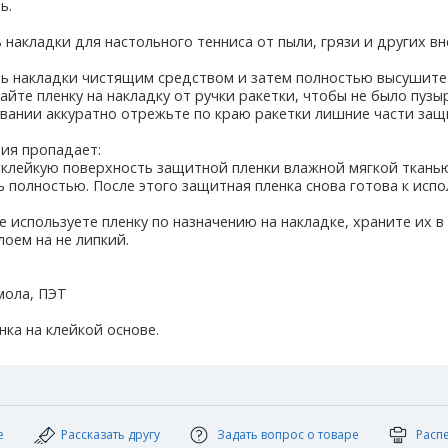
ь.
накладки для настольного тенниса от пыли, грязи и других в
ть накладки чистящим средством и затем полностью высушите
йте пленку на накладку от ручки ракетки, чтобы не было пузы
овании аккуратно отрежьте по краю ракетки лишние части защ
ия пропадает:
 клейкую поверхность защитной пленки влажной мягкой ткань
ь полностью. После этого защитная пленка снова готова к исп
используете пленку по назначению на накладке, храните их в 
оем на не липкий.
мола, ПЭТ
нка на клейкой основе.
е
Рассказать другу
Задать вопрос о товаре
Расп