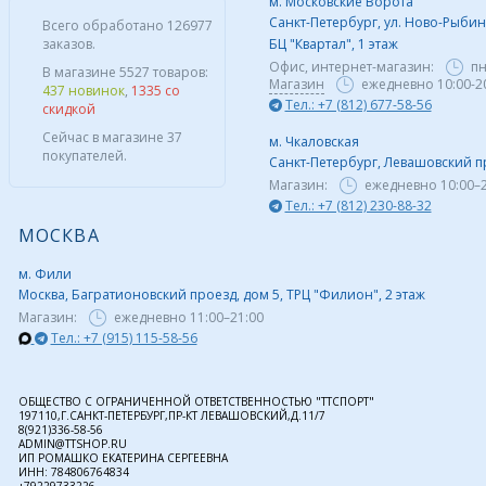
м. Московские Ворота
Санкт-Петербург, ул. Ново-Рыбинс
Всего обработано 126977
заказов.
БЦ "Квартал", 1 этаж
Офис, интернет-магазин:
пн
В магазине 5527 товаров:
Магазин
ежедневно 10:00-2
437 новинок
,
1335 со
Тел.: +7 (812) 677-58-56
скидкой
Сейчас в магазине 37
м. Чкаловская
покупателей.
Санкт-Петербург, Левашовский пр,
Магазин:
ежедневно
10:00–
Тел.: +7 (812) 230-88-32
МОСКВА
м. Фили
Москва, Багратионовский проезд, дом 5, ТРЦ "Филион", 2 этаж
Магазин:
ежедневно
11:00–21:00
Тел.: +7 (915) 115-58-56
ОБЩЕСТВО С ОГРАНИЧЕННОЙ ОТВЕТСТВЕННОСТЬЮ "ТТСПОРТ"
197110,Г.САНКТ-ПЕТЕРБУРГ,ПР-КТ ЛЕВАШОВСКИЙ,Д.11/7
8(921)336-58-56
ADMIN@TTSHOP.RU
ИП РОМАШКО ЕКАТЕРИНА СЕРГЕЕВНА
ИНН: 784806764834
+79229733226