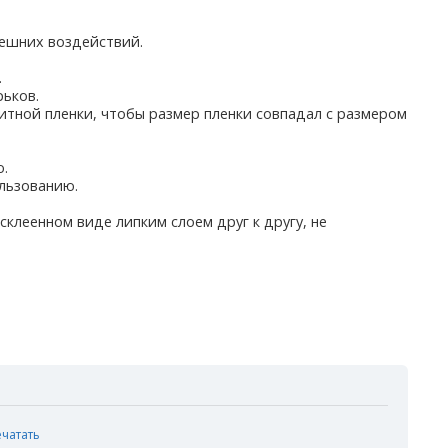
нешних воздействий.
.
рьков.
итной пленки, чтобы размер пленки совпадал с размером
ю.
ользованию.
склеенном виде липким слоем друг к другу, не
ечатать