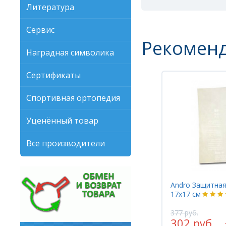
Литература
Сервис
Рекомен
Наградная символика
Сертификаты
Спортивная ортопедия
Уценённый товар
Все производители
Andro Защитная
17x17 см
377 руб.
302 руб.