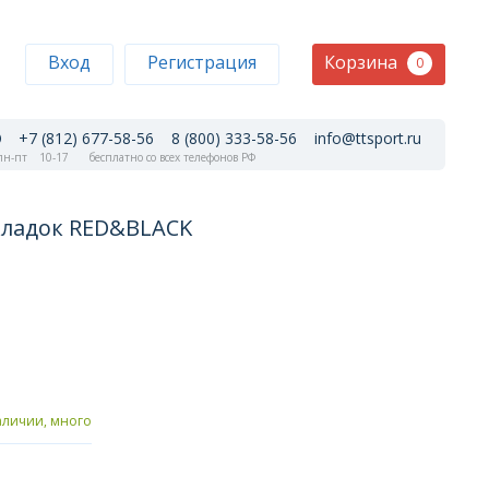
Корзина
Вход
Регистрация
0
+7 (812) 677-58-56
8 (800) 333-58-56
info@ttsport.ru
н-пт
10-17
бесплатно со всех телефонов РФ
кладок RED&BLACK
аличии, много