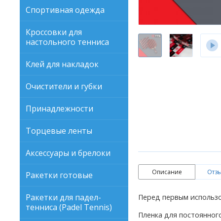
Спортивная одежда
Кроссовки для
настольного тенниса
Клей для накладок
Очистители и губки
Принадлежности
Торцевые ленты
Аксессуары и брелоки
Описание
Отзы
Ракетки готовые
Ракетки для падел-
Перед первым использо
тенниса (Padel Tennis)
Пленка для постоянног