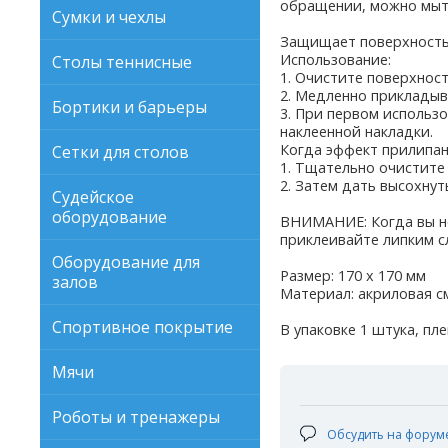
обращении, можно мыт
Сумки и чехлы
Защищает поверхность 
Использование:
Столы теннисные
1. Очистите поверхнос
2. Медленно прикладыва
Бортики и барьеры
3. При первом использ
наклеенной накладки.
Когда эффект прилипан
Сетки для столов
1. Тщательно очистите
2. Затем дать высохнут
Судейское
оборудование
ВНИМАНИЕ: Когда вы не 
приклеивайте липким сл
Оборудование для
Размер: 170 х 170 мм
залов
Материал: акриловая с
Спортивное покрытие
В упаковке 1 штука, пле
Мячи
Роботы и тренажеры
Обсудить на форум