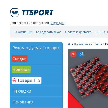
Ваш регион:
не определен
(изменить)
О компании
Как сделать заказ
Оплата и доставка
ТТСПОРТ
»
Принадлежности
»
TTS
Рекомендуемые товары
Скидки
Новинки
Товары TTS
Накладки
Основания