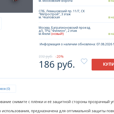
м. Московские Ворота
в н
СПБ, Левашовский пр. 11/7, СК
"Метрострой", 3 этаж
м. Чкаловская
в н
Москва, Багратионовский проезд,
д.5, ТРЦ "Филион", 2 этаж
м.Фили
(новый!)
в н
Информация о наличии обновлена: 07.08.2026 1
232 руб.
20
186 руб.
КУП
вов (0)
вание снимите с плёнки и её защитной стороны прозрачный у
о использования, предназначена для оптимальной защиты пов