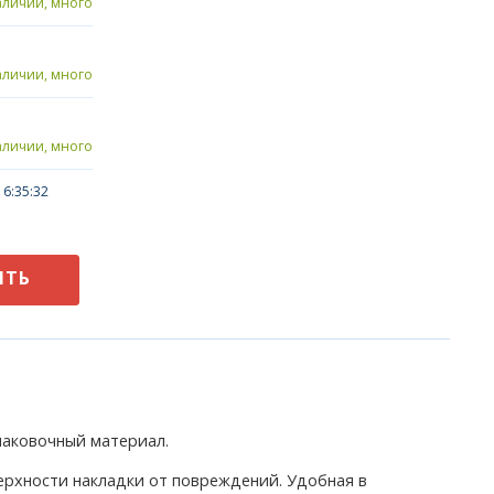
аличии, много
аличии, много
аличии, много
6:35:32
ИТЬ
паковочный материал.
ерхности накладки от повреждений. Удобная в