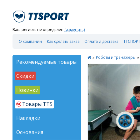
Ваш регион:
не определен
(изменить)
О компании
Как сделать заказ
Оплата и доставка
ТТСПОРТ
»
Роботы и тренажеры
»
Рекомендуемые товары
Скидки
Новинки
Товары TTS
Накладки
Основания