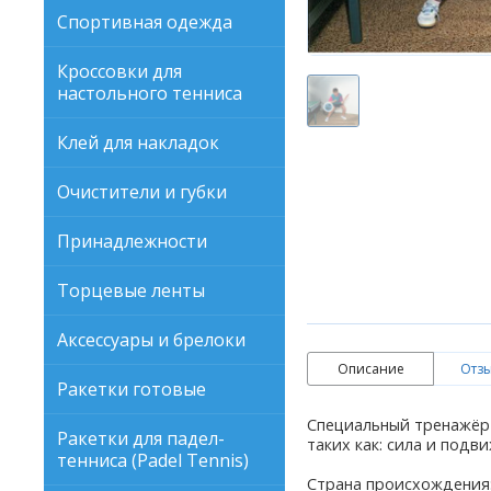
Спортивная одежда
Кроссовки для
настольного тенниса
Клей для накладок
Очистители и губки
Принадлежности
Торцевые ленты
Аксессуары и брелоки
Описание
Отзы
Ракетки готовые
Специальный тренажёр 
Ракетки для падел-
таких как: сила и подв
тенниса (Padel Tennis)
Страна происхождения: